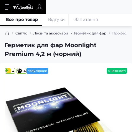
Все про товар
Відгуки
Запитання
Світло
Лінзи та аксесуари
Герметик для фар
Професійн
Герметик для фар Moonlight
Premium 4,2 м (чорний)
4
4
популярний
в наявності