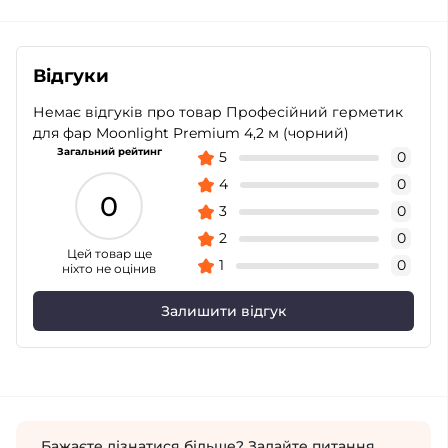
Відгуки
Немає відгуків про товар Професійний герметик
для фар Moonlight Premium 4,2 м (чорний)
Загальний рейтинг
5
0
4
0
0
3
0
2
0
Цей товар ще
1
0
ніхто не оцінив
Залишити відгук
Бажаєте дізнатися більше? Задайте питання