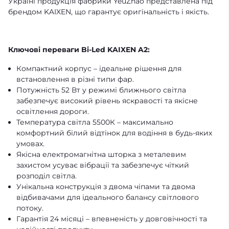
Україні продукція фабрики YeuZhao представлена під
брендом KAIXEN, що гарантує оригінальність і якість.
Ключові переваги Bi-Led KAIXEN A2:
Компактний корпус – ідеальне рішення для
встановлення в різні типи фар.
Потужність 52 Вт у режимі ближнього світла
забезпечує високий рівень яскравості та якісне
освітлення дороги.
Температура світла 5500К – максимально
комфортний білий відтінок для водіння в будь-яких
умовах.
Якісна електромагнітна шторка з металевим
захистом усуває вібрації та забезпечує чіткий
розподіл світла.
Унікальна конструкція з двома чіпами та двома
відбивачами для ідеального балансу світлового
потоку.
Гарантія 24 місяці – впевненість у довговічності та