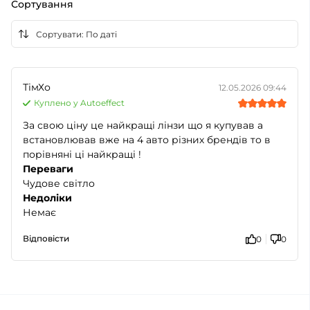
Сортування
ТімХо
12.05.2026 09:44
Куплено у Autoeffect
За свою ціну це найкращі лінзи що я купував а
встановлював вже на 4 авто різних брендів то в
порівняні ці найкращі !
Переваги
Чудове світло
Недоліки
Немає
Відповісти
0
0