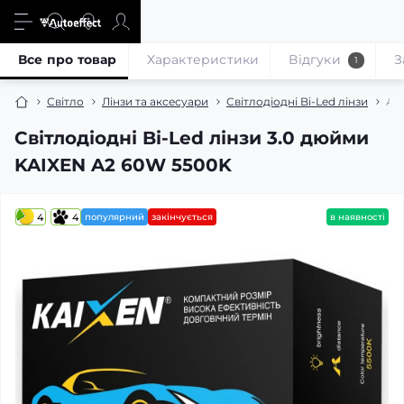
Все про товар
Характеристики
Відгуки
З
1
Світло
Лінзи та аксесуари
Світлодіодні Bi-Led лінзи
Авт
Світлодіодні Bi-Led лінзи 3.0 дюйми
KAIXEN A2 60W 5500K
4
4
популярний
закінчується
в наявності