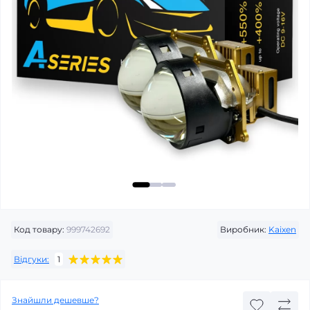
Код товару:
999742692
Виробник:
Kaixen
Відгуки:
1
Знайшли дешевше?