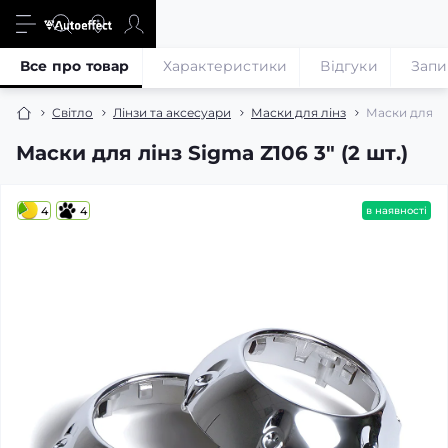
Все про товар
Характеристики
Відгуки
Запи
Світло
Лінзи та аксесуари
Маски для лінз
Маски для лін
Маски для лінз Sigma Z106 3" (2 шт.)
4
4
в наявності