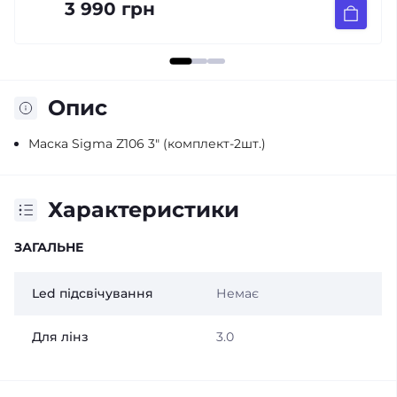
рн
450 грн
Опис
Маска Sigma Z106 3" (комплект-2шт.)
Характеристики
ЗАГАЛЬНЕ
Led підсвічування
Немає
Для лінз
3.0