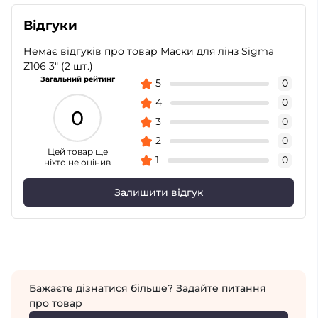
Відгуки
Немає відгуків про товар Маски для лінз Sigma
Z106 3" (2 шт.)
Загальний рейтинг
5
0
4
0
0
3
0
2
0
Цей товар ще
1
0
ніхто не оцінив
Залишити відгук
Бажаєте дізнатися більше? Задайте питання
про товар