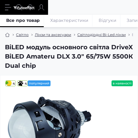
Все про товар
Характеристики
Відгуки
Запи
Світло
Лінзи та аксесуари
Світлодіодні Bi-Led лінзи
BiL
BiLED модуль основного світла DriveX
BiLED Amateru DLX 3.0" 65/75W 5500К
Dual chip
4
4
популярний
в наявності