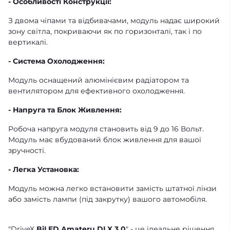
- Особливості Конструкції:
З двома чіпами та відбивачами, модуль надає широкий
зону світла, покриваючи як по горизонталі, так і по
вертикалі.
- Система Охолодження:
Модуль оснащений алюмінієвим радіатором та
вентилятором для ефективного охолодження.
- Напруга та Блок Живлення:
Робоча напруга модуля становить від 9 до 16 Вольт.
Модуль має вбудований блок живлення для вашої
зручності.
- Легка Установка:
Модуль можна легко встановити замість штатної лінзи
або замість лампи (під закрутку) вашого автомобіля.
"DriveX
BiLED Amateru DLX 3.0
" - це ідеальне рішення