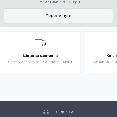
Косметика від 100 грн
Переглянути
Швидка доставка
Клієн
Доставка товару за 1-3 дні по всій країні
Підтримка клієн
ТЕЛЕФОНИ: