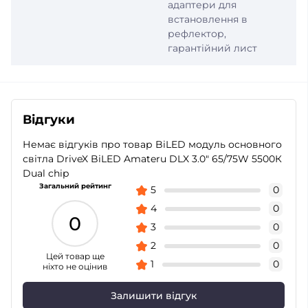
адаптери для
встановлення в
рефлектор,
гарантійний лист
Відгуки
Немає відгуків про товар BiLED модуль основного
світла DriveX BiLED Amateru DLX 3.0" 65/75W 5500К
Dual chip
Загальний рейтинг
5
0
4
0
0
3
0
2
0
Цей товар ще
1
0
ніхто не оцінив
Залишити відгук