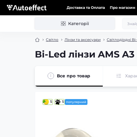
Доставка та Оплата
Про магазин
Категорії
Світло
Лінзи та аксесуари
Світлодіодні Bi
Bi-Led лінзи AMS A3 
Все про товар
Хара
5
5
популярний