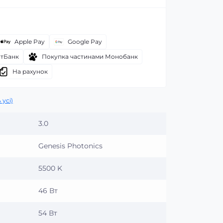
Apple Pay
Google Pay
атБанк
Покупка частинами Монобанк
На рахунок
 усі)
3.0
Genesis Photonics
5500 K
46 Вт
54 Вт