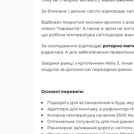
тому не створює великого навантаження
За блиєжнє і дальнє світло відповідає св
Відбивач покритий якісним хромом з алюм
ніяких "паразитів". А також в хром не виг
що робоча температура світлодіодів зна
За охолодження відповідає
роторно-магн
радіатора. А для забезпечення правильн
Завдяки рамці з кріпленням Hella 3, лінз
модулів за допомогою
перехідних рамок
Основні переваги:
Підходять для встановлення в будь-яку
Адаптери для монтажу в рефлекторі H4,
Колірна температура свічення 5500 Кель
Оптимальна потужність для лінз діаме
Рівномірне заливання дороги світлом і