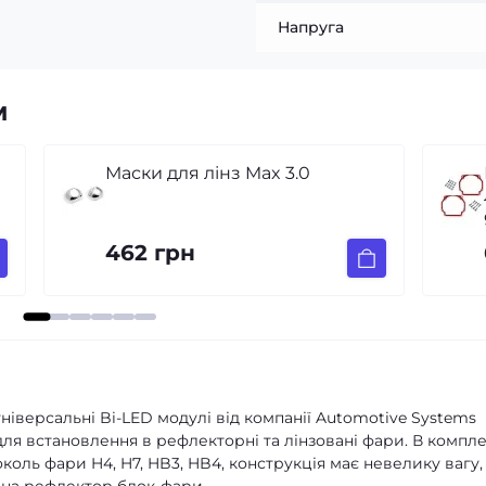
Напруга
м
Перехідні рамки для заміни
лінз VW Volkswagen Passat B6
galogen (2005-2011)
699 грн
універсальні Bi-LED модулі від компанії Automotive Systems
для встановлення в рефлекторні та лінзовані фари. В компле
коль фари H4, H7, HB3, HB4, конструкція має невелику вагу,