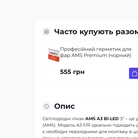
Часто купують разо
метик для
Маски для лінз Max 3.0
(чорний)
462 грн
Опис
Світлодіодні лінзи
AMS A3 Bi-LED
3" – це 
(AMS). Модель A3 F/R ідеально підходить 
є необхідні перехідники для монтажу в цо