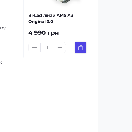
Bi-Led лінзи AMS A3
Original 3.0
ому
4 990 грн
х