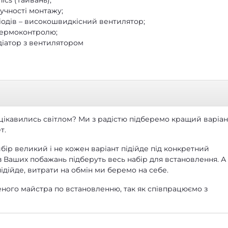
ics (Тайвань);
чності монтажу;
одів – високошвидкісний вентилятор;
ьного термоконтролю;
діатор з вентилятором
 цікавились світлом? Ми з радістю підберемо кращий варіан
т.
бір великий і не кожен варіант підійде під конкретний
з Ваших побажань підберуть весь набір для встановлення. А
ідійде, витрати на обмін ми беремо на себе.
ного майстра по встановленню, так як співпрацюємо з