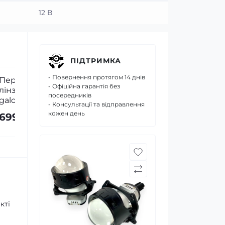
12 В
ПІДТРИМКА
- Повернення протягом 14 днів
Обманки CANBUS Baxster H7
Герметик д
- Офіційна гарантія без
LR для Led ламп та Bi-Led лінз
(Butyl Wind
посередників
- Консультації та відправлення
кожен день
650 грн
450 грн
кті