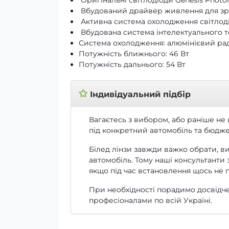
Оригінальні світлодіоди Genesis Photon
Вбудований драйвер живлення для зру
Активна система охолодження світлоді
Вбудована система інтелектуал
Система охолодження: алюмінієвий ра
Потужність ближнього: 46 Вт
Потужність дальнього: 54 Вт
✩
Індивідуальний підбір
Вагаєтесь з вибором, або раніше не
під конкретний автомобіль та бюдже
Білед лінзи завжди важко обрати, ви
автомобіль. Тому наші консультанти 
якщо під час встановлення щось не п
При необхідності порадимо досвідче
професіоналами по всій Україні.