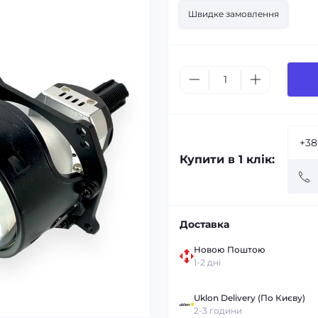
Швидке замовлення
Купити в 1 клік:
Доставка
Новою Поштою
1-2 дні
Uklon Delivery (По Києву)
2-3 години