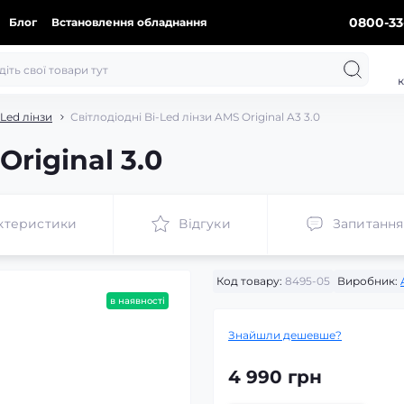
0800-33
Блог
Встановлення обладнання
к
-Led лінзи
Світлодіодні Bi-Led лінзи AMS Original A3 3.0
Original 3.0
ктеристики
Відгуки
Запитання
Код товару:
8495-05
Виробник:
в наявності
Знайшли дешевше?
4 990 грн