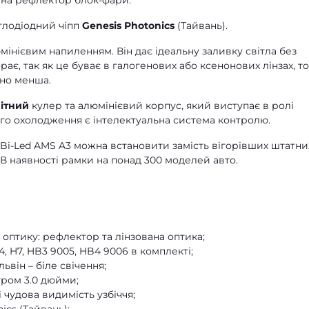
 на рефлектор блок-фари.
ітлодіодний чіпп
Genesis Photonics
(Тайвань).
інієвим напиленням. Він дає ідеальну заливку світла без
орає, так як це буває в галогенових або ксенонових лінзах, т
чно менша.
ітний
кулер та алюмінієвий корпус, який виступає в ролі
ого охолодження є інтелектуальна система контролю.
и Bi-Led AMS A3 можна встановити замість вігорівших штатни
. В наявності рамки на понад 300 моделей авто.
 оптику: рефлектор та лінзована оптика;
 H7, HB3 9005, HB4 9006 в комплекті;
він – біле свічення;
тром 3.0 дюйми;
 чудова видимість узбіччя;