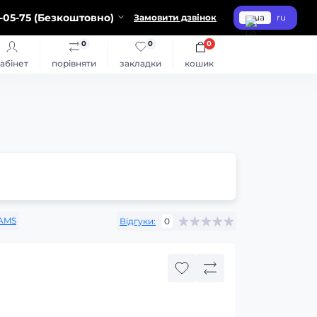
-05-75 (Безкоштовно)
Замовити дзвінок
ua
ru
0
0
0
абінет
порівняти
закладки
кошик
AMS
Відгуки:
0