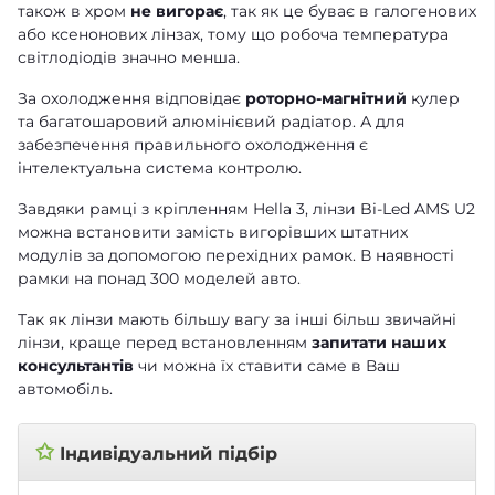
також в хром
не вигорає
, так як це буває в галогенових
або ксенонових лінзах, тому що робоча температура
світлодіодів значно менша.
За охолодження відповідає
роторно-магнітний
кулер
та багатошаровий алюмінієвий радіатор. А для
забезпечення правильного охолодження є
інтелектуальна система контролю.
Завдяки рамці з кріпленням Hella 3, лінзи Bi-Led AMS U2
можна встановити замість вигорівших штатних
модулів за допомогою
перехідних рамок
. В наявності
рамки на понад 300 моделей авто.
Так як лінзи мають більшу вагу за інші більш звичайні
лінзи, краще перед встановленням
запитати наших
консультантів
чи можна їх ставити саме в Ваш
автомобіль.
✩
Індивідуальний підбір