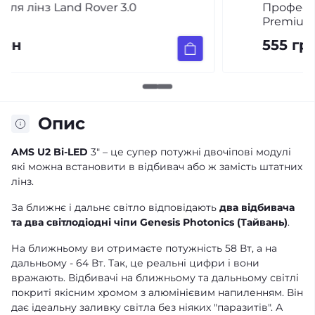
Професійний герметик для фар AMS
Premium (сірий)
555 грн
Опис
AMS U2 Bi-LED
3" – це супер потужні двочіпові модулі
які можна встановити в відбивач або ж замість штатних
лінз.
За ближнє і дальнє світло відповідають
два відбивача
та два світлодіодні чіпи Genesis Photonics (Тайвань)
.
На ближньому ви отримаєте потужність 58 Вт, а на
дальньому - 64 Вт. Так, це реальні цифри і вони
вражають. Відбивачі на ближньому та дальньому світлі
покриті якісним хромом з алюмінієвим напиленням. Він
дає ідеальну заливку світла без ніяких "паразитів". А