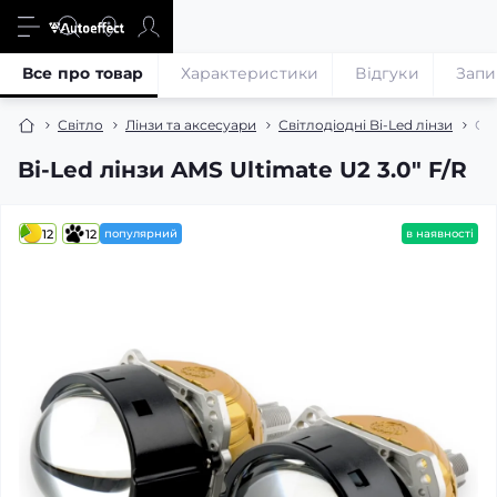
Все про товар
Характеристики
Відгуки
Запи
Світло
Лінзи та аксесуари
Світлодіодні Bi-Led лінзи
Сві
Bi-Led лінзи AMS Ultimate U2 3.0" F/R
12
12
популярний
в наявності