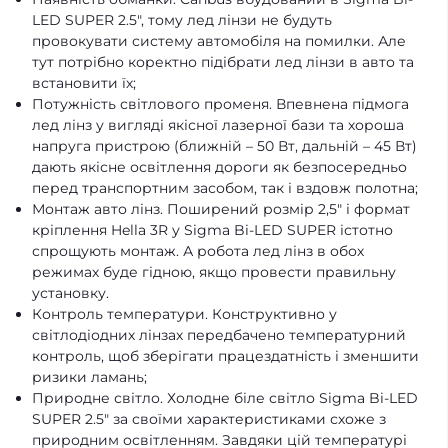
LED SUPER 2.5", тому лед лінзи не будуть
провокувати систему автомобіля на помилки. Але
тут потрібно коректно підібрати лед лінзи в авто та
встановити їх;
Потужність світлового променя. Впевнена підмога
лед лінз у вигляді якісної лазерної бази та хороша
напруга пристрою (ближній – 50 Вт, дальній – 45 Вт)
дають якісне освітлення дороги як безпосередньо
перед транспортним засобом, так і вздовж полотна;
Монтаж авто лінз. Поширений розмір 2,5" і формат
кріплення Hella 3R у Sigma Bi-LED SUPER істотно
спрощують монтаж. А робота лед лінз в обох
режимах буде гідною, якщо провести правильну
установку.
Контроль температури. Конструктивно у
світлодіодних лінзах передбачено температурний
контроль, щоб зберігати працездатність і зменшити
ризики ламань;
Природне світло. Холодне біле світло Sigma Bi-LED
SUPER 2.5" за своїми характеристиками схоже з
природним освітленням. Завдяки цій температурі