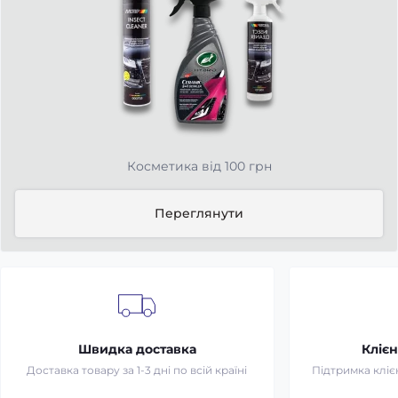
Косметика від 100 грн
Переглянути
Швидка доставка
Клієн
Доставка товару за 1-3 дні по всій країні
Підтримка клієн