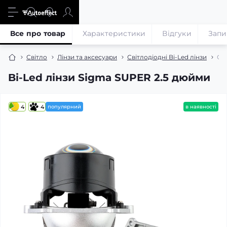
Все про товар
Характеристики
Відгуки
Запи
Світло
Лінзи та аксесуари
Світлодіодні Bi-Led лінзи
Сві
Bi-Led лінзи Sigma SUPER 2.5 дюйми
4
4
популярний
в наявності