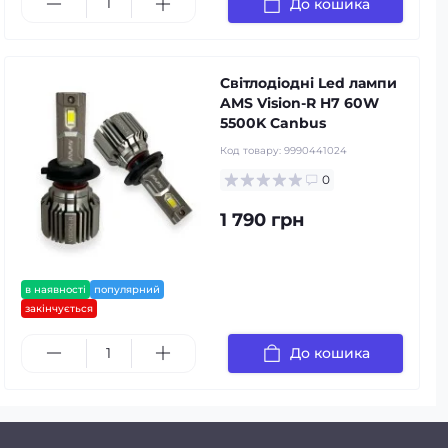
До кошика
Світлодіодні Led лампи
AMS Vision-R H7 60W
5500K Canbus
Код товару:
9990441024
0
1 790 грн
в наявності
популярний
закінчується
До кошика