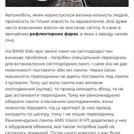
Автомобіль, яким користується велика кількість людей,
приносить їм тільки користь та задоволення. Але дуже
часто власникам зовсім не вистачає світла. А саме в
звичайних
рефлекторних фарах
, в яких з заводу немає
лінз.
На BMW E46 при заміні ламп на світлодіодні там
виникає проблема - потрібен спеціальний перехідник
для встановлення світлодіодних ламп. І саме він не дає
можливості поставити аби які лампи. Через свою
масивність перехідники не дають поставити лед лампи
з кулером. Тому що коли лампа має активне
охолодження (кулер), то провід виходить збоку, та не
дає встановити перехідник. Тому ми рекомендуємо
обирати лампи з пасивним охолодженням, вони
повністю підходять під ці критерії (в них провід
виходить по центру, тому і не мішає перехіднику.
Рекомендуємо лампи AMS Vision R H7, додатково у них
є вбудована обманка, яка також потрібна (щоб не
світилась помилка). Після цього комплет у вас буде