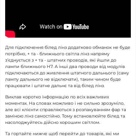
Для підключення білед лінз додатково обманок не буде
потрібно, + та - ближнього світла лінз напряму
зʼєднується з + та - штатних проводів, які йшли до
лампи ближнього Н7. А інші два проводи від модулів
підключаються до живлення штатного дальнього (саму
лампу дальнього не відключати), таким чином буде
працювати і штатне дальнє та від білед лінз.
Виклав коротко інформацію по всіх важливих
моментах. На словах можливо і не сильно зрозуміло,
але всі клієнти справляються з розпакуванням фар та
заміною лінз самостійно. Тому встановлюйте білед та
насолоджуйтесь дійсно хорошим світлом.
Та гортайте нижче щоб перейти до товарів, які ми