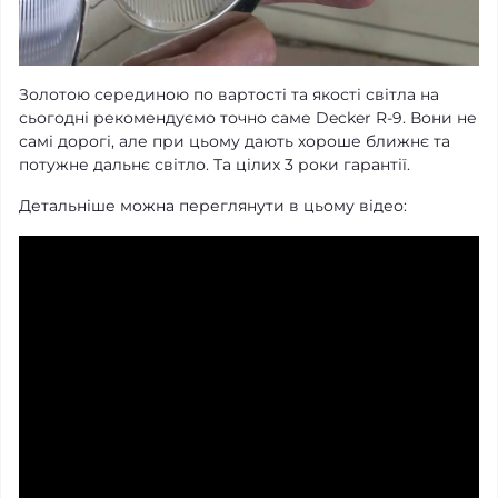
Золотою серединою по вартості та якості світла на
сьогодні рекомендуємо точно саме Decker R-9. Вони не
самі дорогі, але при цьому дають хороше ближнє та
потужне дальнє світло. Та цілих 3 роки гарантії.
Детальніше можна переглянути в цьому відео: