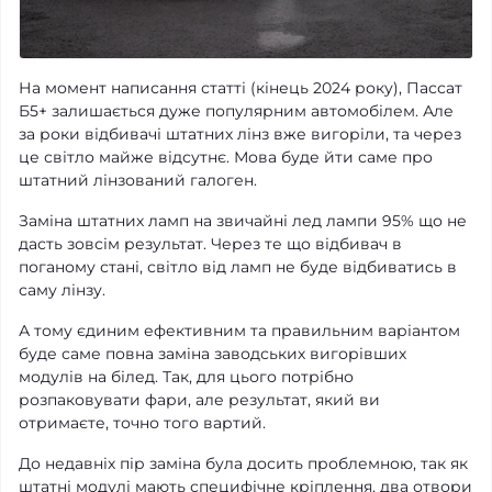
На момент написання статті (кінець 2024 року), Пассат
Б5+ залишається дуже популярним автомобілем. Але
за роки відбивачі штатних лінз вже вигоріли, та через
це світло майже відсутнє. Мова буде йти саме про
штатний лінзований галоген.
Заміна штатних ламп на звичайні лед лампи 95% що не
дасть зовсім результат. Через те що відбивач в
поганому стані, світло від ламп не буде відбиватись в
саму лінзу.
А тому єдиним ефективним та правильним варіантом
буде саме повна заміна заводських вигорівших
модулів на білед. Так, для цього потрібно
розпаковувати фари, але результат, який ви
отримаєте, точно того вартий.
До недавніх пір заміна була досить проблемною, так як
штатні модулі мають специфічне кріплення, два отвори