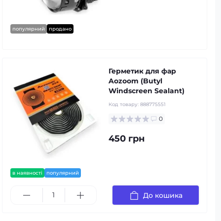
Зимові омивачі
Засоби від подряпин
популярний
продано
Герметик для фар
Aozoom (Butyl
Windscreen Sealant)
Код товару:
888775551
0
450 грн
в наявності
популярний
До кошика