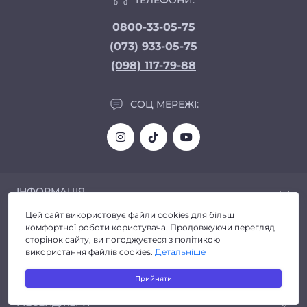
0800-33-05-75
(073) 933-05-75
(098) 117-79-88
СОЦ МЕРЕЖІ:
ІНФОРМАЦІЯ
Цей сайт використовує файли cookies для більш
Доставка та Оплата
ПОПУЛЯРНЕ
комфортної роботи користувача. Продовжуючи перегляд
Про магазин
сторінок сайту, ви погоджуєтеся з політикою
Політика конфіденційності
використання файлів cookies.
Детальніше
Автозвук
КОНТАКТИ ТА АДРЕСА
Договір публічної оферти
Головні пристрої
Прийняти
Повернення товару
Світлодіодні Bi-Led лінзи
Київ
Відгуки про магазин
МЕСЕНДЖЕРИ
Світлодіодні Балки (Led Bar)