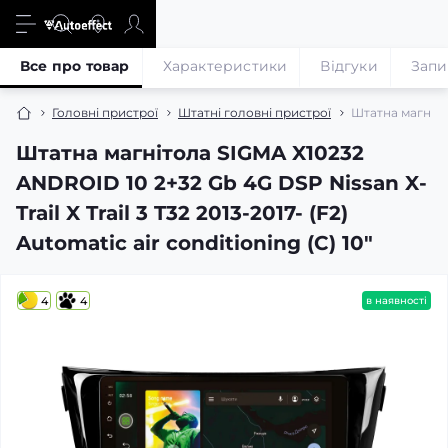
Все про товар
Характеристики
Відгуки
Запи
Головні пристрої
Штатні головні пристрої
Штатна магнітол
Штатна магнітола SIGMA X10232
ANDROID 10 2+32 Gb 4G DSP Nissan X-
Trail X Trail 3 T32 2013-2017- (F2)
Automatic air conditioning (C) 10"
4
4
в наявності