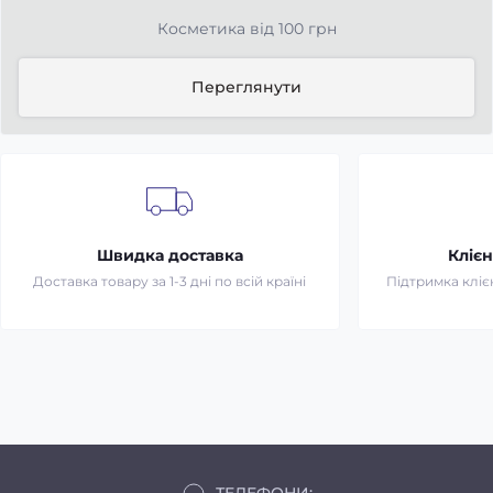
Косметика від 100 грн
Переглянути
Швидка доставка
Клієн
Доставка товару за 1-3 дні по всій країні
Підтримка клієн
ТЕЛЕФОНИ: