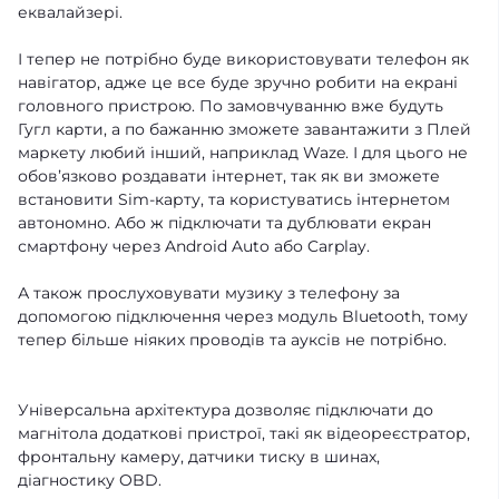
еквалайзері.
І тепер не потрібно буде використовувати телефон як
навігатор, адже це все буде зручно робити на екрані
головного пристрою. По замовчуванню вже будуть
Гугл карти, а по бажанню зможете завантажити з Плей
маркету любий інший, наприклад Waze. І для цього не
обовʼязково роздавати інтернет, так як ви зможете
встановити Sim-карту, та користуватись інтернетом
автономно. Або ж підключати та дублювати екран
смартфону через Android Auto або Carplay.
А також прослуховувати музику з телефону за
допомогою підключення через модуль Bluetooth, тому
тепер більше ніяких проводів та ауксів не потрібно.
Універсальна архітектура дозволяє підключати до
магнітола додаткові пристрої, такі як відеореєстратор,
фронтальну камеру, датчики тиску в шинах,
діагностику OBD.