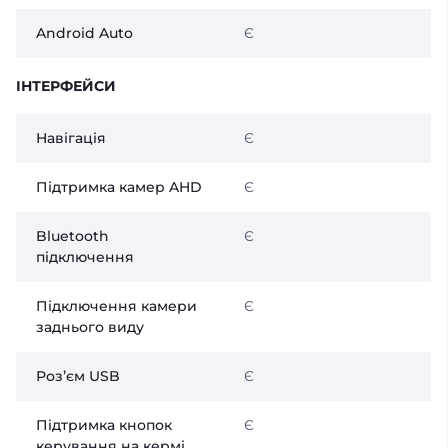
Android Auto
Є
ІНТЕРФЕЙСИ
Навігація
Є
Підтримка камер AHD
Є
Bluetooth
Є
підключення
Підключення камери
Є
заднього виду
Розʼєм USB
Є
Підтримка кнопок
Є
керування на кермі