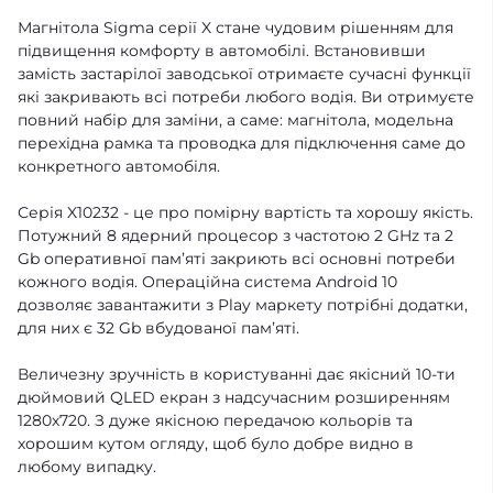
Магнітола Sigma серії X стане чудовим рішенням для
підвищення комфорту в автомобілі. Встановивши
замість застарілої заводської отримаєте сучасні функції
які закривають всі потреби любого водія. Ви отримуєте
повний набір для заміни, а саме: магнітола, модельна
перехідна рамка та проводка для підключення саме до
конкретного автомобіля.
Серія X10232 - це про помірну вартість та хорошу якість.
Потужний 8 ядерний процесор з частотою 2 GHz та 2
Gb оперативної памʼяті закриють всі основні потреби
кожного водія. Операційна система Android 10
дозволяє завантажити з Play маркету потрібні додатки,
для них є 32 Gb вбудованої памʼяті.
Величезну зручність в користуванні дає якісний 10-ти
дюймовий QLED екран з надсучасним розширенням
1280х720. З дуже якісною передачою кольорів та
хорошим кутом огляду, щоб було добре видно в
любому випадку.