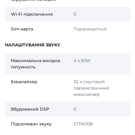
Wi-Fi підключення
Є
Sim-карта
Підтримується
НАЛАШТУВАННЯ ЗВУКУ
Максимальна вихідна
4 x 50W
потужність
Еквалайзер
32-х смуговий
параметричний
еквалайзер
Вбудований DSP
Є
Підсилювач звуку
STPA008