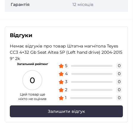
Гарантія
12 місяців
Відгуки
Немає відгуків про товар Штатна магнітола Teyes
CC3 4+32 Gb Seat Altea 5P (Left hand drive) 2004-2015
9" 2k
Загальний рейтинг
5
0
4
0
0
3
0
2
0
Цей товар ще
1
0
ніхто не оцінив
Залишити відгук