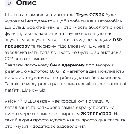
Опис
Штатна автомобільна магнітола
Teyes CC3 2K
буде
чудовим інструментом щоб зробити ваш автомобіль
ще більш ефективним. Ви отримаєте абсолютно нові
функції, такі як навігація та гнучке налаштування
звучання. А звучання тут просто чудове, завдяки
DSP
процесору
та якісному підсилювачу TDA. Яка б
заводська магнітола до цього не була б, зрівнятись з
CC3 вона не зможе.
Завдяки потужному
8-ми ядерному
процесору з
реальною частотою 1.8 GHZ магнітола дає можливість
використовувати всі потрібні додатки без зависань.
Також не малу роль грає велика кількість оперативної
памʼяті, цілих 4 Gb.
Якісний QLED екран має хороші кути огляду. А
деталізація та кольорова гамма екрану просто на
висоті через велике розширення
2K 2000x1000
. На
такий екран просто чудово навіть просто дивитись та
отримувати додаткове задоволення.