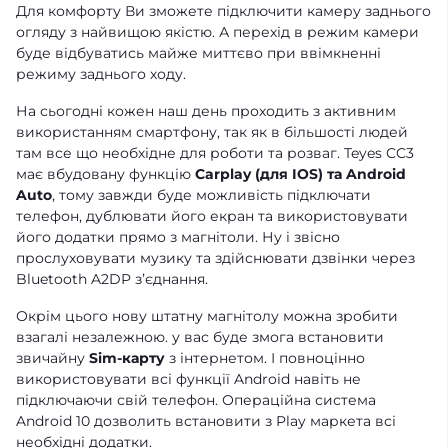
Для комфорту Ви зможете підключити камеру заднього
огляду з найвищою якістю. А перехід в режим камери
буде відбуватись майже миттєво при ввімкненні
режиму заднього ходу.
На сьогодні кожен наш день проходить з активним
використанням смартфону, так як в більшості людей
там все що необхідне для роботи та розваг. Teyes CC3
має вбудовану функцію
Carplay (для IOS) та Android
Auto
, тому завжди буде можливість підключати
телефон, дублювати його екран та використовувати
його додатки прямо з магнітоли. Ну і звісно
прослуховувати музику та здійснювати дзвінки через
Bluetooth A2DP зʼєднання.
Окрім цього нову штатну магнітолу можна зробити
взагалі незалежною. у вас буде змога встановити
звичайну
Sim-карту
з інтернетом. І повноцінно
використовувати всі функції Android навіть не
підключаючи свій телефон. Операційна система
Android 10 дозволить встановити з Play маркета всі
необхідні додатки.