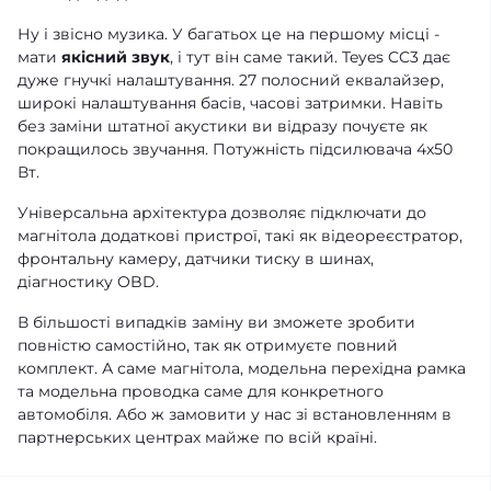
Ну і звісно музика. У багатьох це на першому місці -
мати
якісний звук
, і тут він саме такий. Teyes CC3 дає
дуже гнучкі налаштування. 27 полосний еквалайзер,
широкі налаштування басів, часові затримки. Навіть
без заміни штатної акустики ви відразу почуєте як
покращилось звучання. Потужність підсилювача 4х50
Вт.
Універсальна архітектура дозволяє підключати до
магнітола додаткові пристрої, такі як відеореєстратор,
фронтальну камеру, датчики тиску в шинах,
діагностику OBD.
В більшості випадків заміну ви зможете зробити
повністю самостійно, так як отримуєте повний
комплект. А саме магнітола, модельна перехідна рамка
та модельна проводка саме для конкретного
автомобіля. Або ж замовити у нас зі встановленням в
партнерських центрах майже по всій країні.