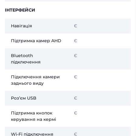
ІНТЕРФЕЙСИ
Навігація
Є
Підтримка камер AHD
Є
Bluetooth
Є
підключення
Підключення камери
Є
заднього виду
Розʼєм USB
Є
Підтримка кнопок
Є
керування на кермі
Wi-Fi підключення
Є