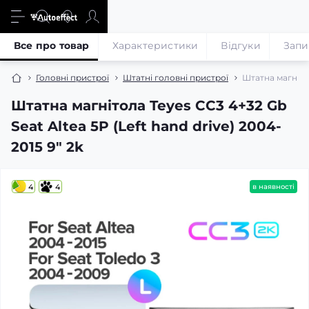
Все про товар
Характеристики
Відгуки
Запи
Головні пристрої
Штатні головні пристрої
Штатна магнітол
Штатна магнітола Teyes CC3 4+32 Gb
Seat Altea 5P (Left hand drive) 2004-
2015 9" 2k
4
4
в наявності