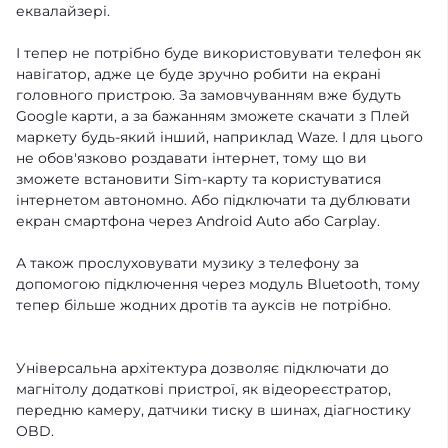
еквалайзері.
І тепер не потрібно буде використовувати телефон як
навігатор, адже це буде зручно робити на екрані
головного пристрою. За замовчуванням вже будуть
Google карти, а за бажанням зможете скачати з Плей
маркету будь-який інший, наприклад Waze. І для цього
не обов'язково роздавати інтернет, тому що ви
зможете встановити Sim-карту та користуватися
інтернетом автономно. Або підключати та дублювати
екран смартфона через Android Auto або Carplay.
А також прослуховувати музику з телефону за
допомогою підключення через модуль Bluetooth, тому
тепер більше жодних дротів та ауксів не потрібно.
Універсальна архітектура дозволяє підключати до
магнітолу додаткові пристрої, як відеореєстратор,
передню камеру, датчики тиску в шинах, діагностику
OBD.