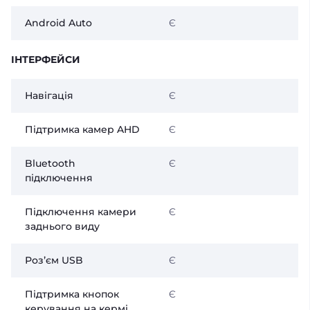
Android Auto
Є
ІНТЕРФЕЙСИ
Навігація
Є
Підтримка камер AHD
Є
Bluetooth
Є
підключення
Підключення камери
Є
заднього виду
Розʼєм USB
Є
Підтримка кнопок
Є
керування на кермі