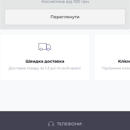
Косметика від 100 грн
Переглянути
Швидка доставка
Клієн
Доставка товару за 1-3 дні по всій країні
Підтримка клієн
ТЕЛЕФОНИ: