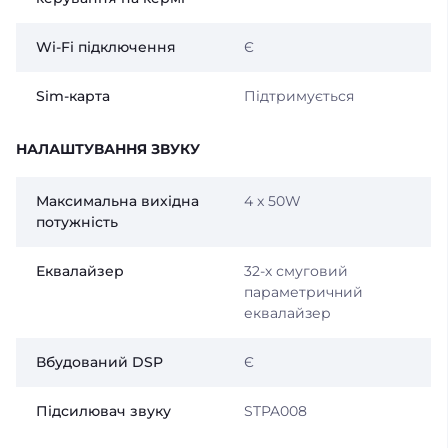
Wi-Fi підключення
Є
Sim-карта
Підтримується
НАЛАШТУВАННЯ ЗВУКУ
Максимальна вихідна
4 x 50W
потужність
Еквалайзер
32-х смуговий
параметричний
еквалайзер
Вбудований DSP
Є
Підсилювач звуку
STPA008