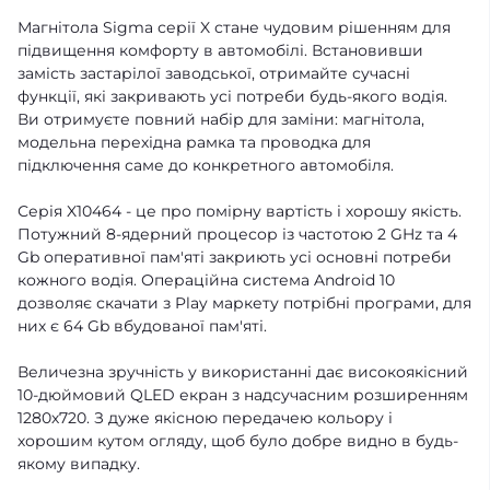
Магнітола Sigma серії X стане чудовим рішенням для
підвищення комфорту в автомобілі. Встановивши
замість застарілої заводської, отримайте сучасні
функції, які закривають усі потреби будь-якого водія.
Ви отримуєте повний набір для заміни: магнітола,
модельна перехідна рамка та проводка для
підключення саме до конкретного автомобіля.
Серія X10464 - це про помірну вартість і хорошу якість.
Потужний 8-ядерний процесор із частотою 2 GHz та 4
Gb оперативної пам'яті закриють усі основні потреби
кожного водія. Операційна система Android 10
дозволяє скачати з Play маркету потрібні програми, для
них є 64 Gb вбудованої пам'яті.
Величезна зручність у використанні дає високоякісний
10-дюймовий QLED екран з надсучасним розширенням
1280х720. З дуже якісною передачею кольору і
хорошим кутом огляду, щоб було добре видно в будь-
якому випадку.