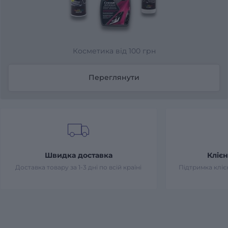
Косметика від 100 грн
Переглянути
Швидка доставка
Клієн
Доставка товару за 1-3 дні по всій країні
Підтримка клієн