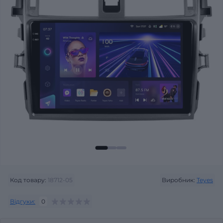
Код товару:
18712-05
Виробник:
Teyes
Відгуки:
0