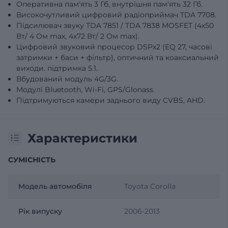
Оперативна пам'ять 3 Гб, внутрішня пам'ять 32 Гб.
Високочутливий цифровий радіоприймач TDA 7708.
Підсилювач звуку TDA 7851 / TDA 7838 MOSFET (4х50
Вт/ 4 Oм max, 4х72 Вт/ 2 Oм max).
Цифровий звуковий процесор DSPх2 (EQ 27, часові
затримки + баси + фільтр), оптичний та коаксиальний
виходи. підтримка 5.1.
Вбудований модуль 4G/3G.
Модулі Bluetooth, Wi-Fi, GPS/Glonass.
Підтримуються камери заднього виду CVBS, AHD.
Характеристики
СУМІСНІСТЬ
Модель автомобіля
Toyota Corolla
Рік випуску
2006-2013