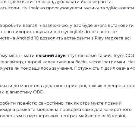
сть підключати телефон, дублювати його екран та
гнітоли. Ну і звісно прослуховувати музику та здійснювати
 зробити взагалі незалежною. у вас буде змога встановити
цінно використовувати всі функції Android навіть не
стема Android 10 дозволить встановити з Play маркета всі
ому місці - мати
якісний звук
, і тут він саме такий. Teyes CC3
квалайзер, широкі налаштування басів, часові затримки. Нав
почуєте як покращилось звучання. Потужність підсилювача 4
чати до магнітола додаткові пристрої, такі як відеореєстра
х, діагностику OBD.
зробити повністю самостійно, так як отримуєте повний
рехідна рамка та модельна проводка саме для конкретного
новленням в партнерських центрах майже по всій країні.