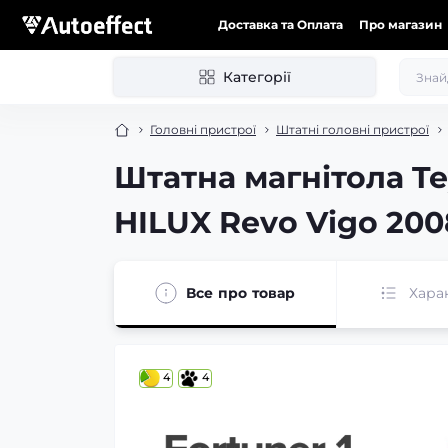
Доставка та Оплата
Про магазин
Категорії
Головні пристрої
Штатні головні пристрої
Штатна магнітола Te
HILUX Revo Vigo 200
Все про товар
Хара
4
4