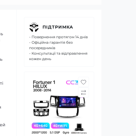
ПІДТРИМКА
ль
- Повернення протягом 14 днів
я
- Офіційна гарантія без
посередників
- Консультації та відправлення
ь
кожен день
ті
м
дей