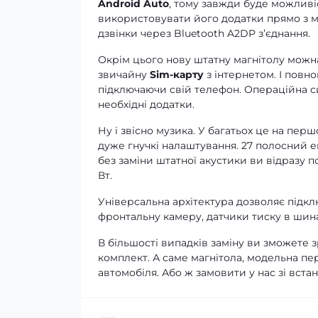
Android Auto
, тому завжди буде можливі
використовувати його додатки прямо з ма
дзвінки через Bluetooth A2DP зʼєднання.
Окрім цього нову штатну магнітолу можна
звичайну
Sim-карту
з інтернетом. І повно
підключаючи свій телефон. Операційна си
необхідні додатки.
Ну і звісно музика. У багатьох це на перш
дуже гнучкі налаштування. 27 полосний е
без заміни штатної акустики ви відразу 
Вт.
Універсальна архітектура дозволяє підклю
фронтальну камеру, датчики тиску в шина
В більшості випадків заміну ви зможете 
комплект. А саме магнітола, модельна пе
автомобіля. Або ж замовити у нас зі вста