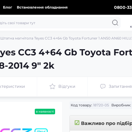
0800-33
Блог
Встановлення обладнання
к
Штатна магнітола Teyes CC3 4+64 Gb Toyota Fortuner 1 AN50 AN60 HILUX
yes CC3 4+64 Gb Toyota For
8-2014 9" 2k
ктеристики
Відгуки
Запитання
Код товару:
18720-05
Виробник:
в наявності
☑
Важливо про підбі