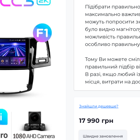
Підібрати правильно
максимально важлив
можуть попросити зк
було видно магнітолу
можливість правильн
особливо правильну
Тому Ви можете сміл
правильний підбір в
В разі, якщо любий і
місця, витрати на д
Знайшли дешевше?
17 990 грн
Швидке замовлення