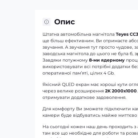
Опис
Штатна автомобільна магнітола
Teyes CC3
ще більш ефективним. Ви отримаєте абсолю
звучання. А звучання тут просто чудове, 
заводська магнітола до цього не була б, 
Завдяки потужному
8-ми ядерному
проце
використовувати всі потрібні додатки без
оперативної памʼяті, цілих 4 Gb.
Якісний QLED екран має хороші кути огля
через велике розширення
2K 2000x1000
отримувати додаткове задоволення.
Для комфорту Ви зможете підключити кам
камери буде відбуватись майже миттєво 
На сьогодні кожен наш день проходить з
там все що необхідне для роботи та розв