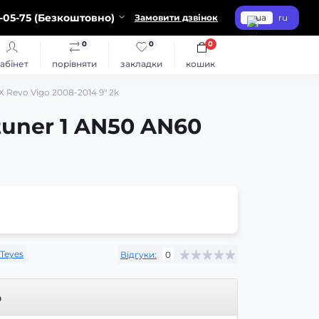
-05-75 (Безкоштовно)
Замовити дзвінок
ua
ru
0
0
0
абінет
порівняти
закладки
кошик
 Revo Vigo 2008-2014 9" 2k
tuner 1 AN50 AN60
Teyes
Відгуки:
0
р