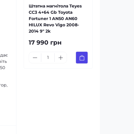
Штатна магнітола Teyes
CC3 4+64 Gb Toyota
Fortuner 1 AN50 AN60
HILUX Revo Vigo 2008-
2014 9" 2k
17 990 грн
 дає
іть
х50
тор,