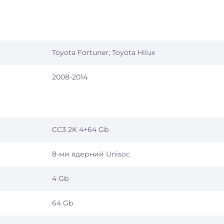
Toyota Fortuner; Toyota Hilux
2008-2014
CC3 2K 4+64 Gb
8-ми ядерний Unisoc
4 Gb
64 Gb