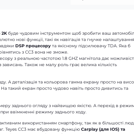
 2K
буде чудовим інструментом щоб зробити ваш автомобі
тно нові функції, такі як навігація та гнучке налаштуванн
завдяки
DSP процесору
та якісному підсилювачу TDA. Яка б
зрівнятись з CC3 вона не зможе.
сору з реальною частотою 1.8 GHZ магнітола дає можливіст
 зависань. Також не малу роль грає велика кількість
ду. А деталізація та кольорова гамма екрану просто на висо
. На такий екран просто чудово навіть просто дивитись та
еру заднього огляду з найвищою якістю. А перехід в режи
при ввімкненні режиму заднього ходу.
 активним використанням смартфону, так як в більшості лю
аг. Teyes CC3 має вбудовану функцію
Carplay (для IOS) та