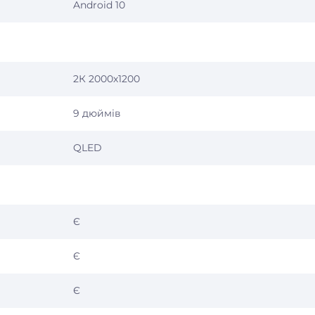
Android 10
2К 2000х1200
9 дюймів
QLED
Є
Є
Є