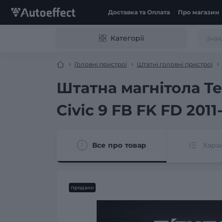
Доставка та Оплата
Про магазин
Категорії
Головні пристрої
Штатні головні пристрої
Штатна магнітола Te
Civic 9 FB FK FD 2011
Все про товар
Хара
продано