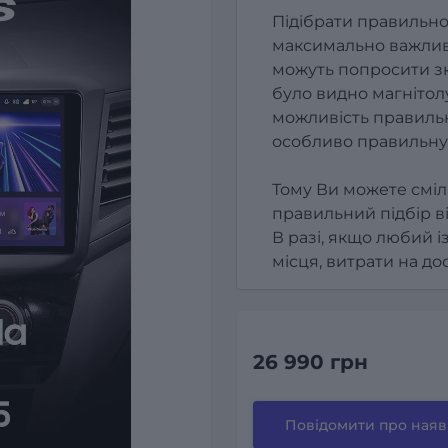
Підібрати правильно
максимально важлив
можуть попросити зк
було видно магнітолу
можливість правильн
особливо правильну
Тому Ви можете сміл
правильний підбір в
В разі, якщо любий і
місця, витрати на д
26 990 грн
Повідомити про наяв