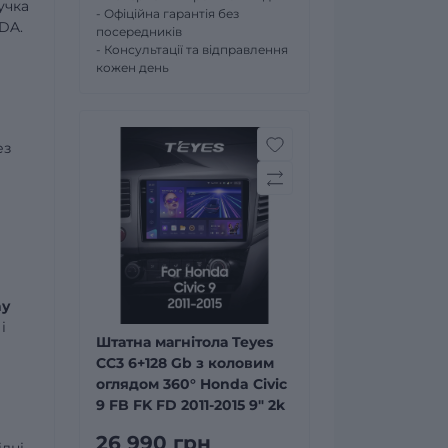
учка
- Офіційна гарантія без
DA.
посередників
- Консультації та відправлення
кожен день
ез
ay
і
Штатна магнітола Teyes
CC3 6+128 Gb з коловим
оглядом 360° Honda Civic
9 FB FK FD 2011-2015 9" 2k
26 990 грн
ідні