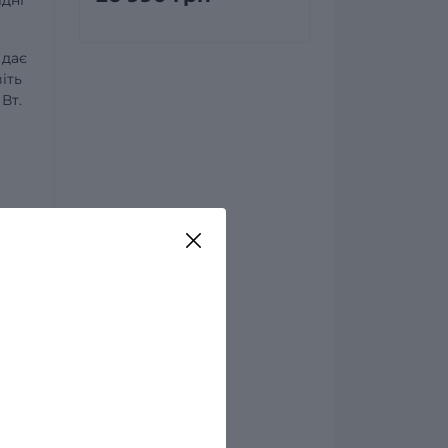
 дає
іть
Вт.