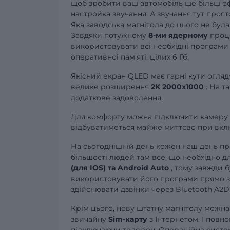
щоб зробити ваш автомобіль ще більш ефек
настройка звучання. А звучання тут прос
Яка заводська магнітола до цього не була
Завдяки потужному
8-ми ядерному
проце
використовувати всі необхідні програми 
оперативної пам'яті, цілих 6 Гб.
Якісний екран QLED має гарні кути огляду
велике розширення
2K 2000x1000
. На т
додаткове задоволення.
Для комфорту можна підключити камеру з
відбуватиметься майже миттєво при вкл
На сьогоднішній день кожен наш день пр
більшості людей там все, що необхідно д
(для IOS) та Android Auto
, тому завжди 
використовувати його програми прямо з 
здійснювати дзвінки через Bluetooth A2D
Крім цього, нову штатну магнітолу можн
звичайну
Sim-карту
з Інтернетом. І повно
підключаючи телефон. Операційна система