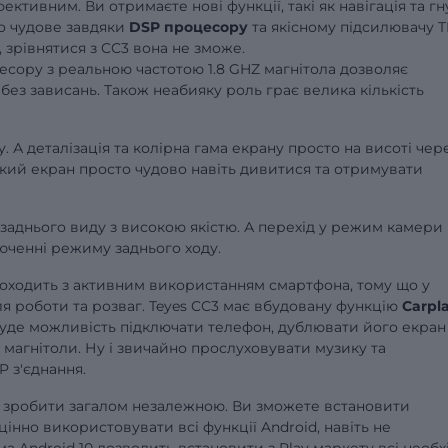
тивним. Ви отримаєте нові функції, такі як навігація та гн
то чудове завдяки
DSP процесору
та якісному підсилювачу T
, зрівнятися з CC3 вона не зможе.
сору з реальною частотою 1.8 GHZ магнітола дозволяє
без зависань. Також неабияку роль грає велика кількість
. А деталізація та колірна гама екрану просто на висоті чер
акий екран просто чудово навіть дивитися та отримувати
аднього виду з високою якістю. А перехід у режим камери
юченні режиму заднього ходу.
оходить з активним використанням смартфона, тому що у
ля роботи та розваг. Teyes CC3 має вбудовану функцію
Carpl
буде можливість підключати телефон, дублювати його екран 
магнітоли. Ну і звичайно прослуховувати музику та
P з'єднання.
а зробити загалом незалежною. Ви зможете встановити
цінно використовувати всі функції Android, навіть не
 Android 10 дозволить встановити з Play маркету всі необх