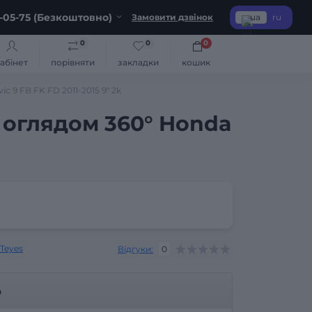
-05-75 (Безкоштовно)
Замовити дзвінок
ua
ru
0
0
0
абінет
порівняти
закладки
кошик
c 9 FB FK FD 2011-2015 9" 2k
м оглядом 360° Honda
Teyes
Відгуки:
0
р