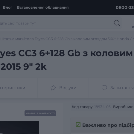
0800-33
Блог
Встановлення обладнання
к
Штатна магнітола Teyes CC3 6+128 Gb з коловим оглядом 360° Honda Civi
yes CC3 6+128 Gb з колови
-2015 9" 2k
ктеристики
Відгуки
Запитання
Код товару:
18934-05
Виробник:
немає в наявності
☑
Важливо про підбі