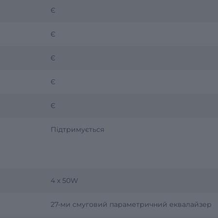
Є
Є
Є
Є
Є
Підтримується
4 x 50W
27-ми смуговий параметричний еквалайзер