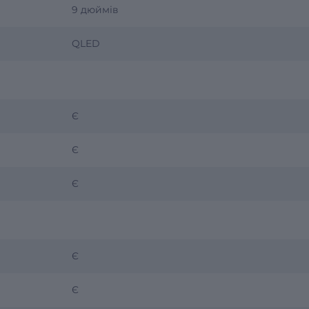
9 дюймів
QLED
Є
Є
Є
Є
Є