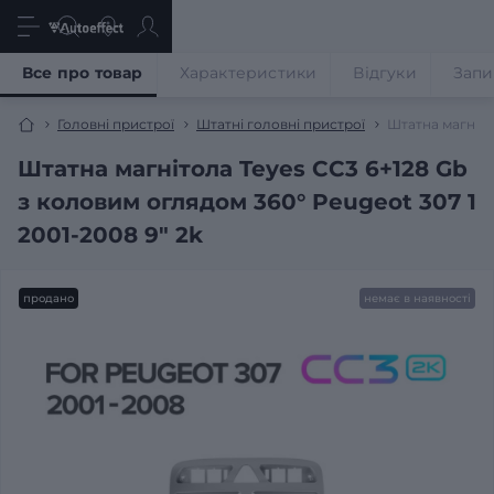
Все про товар
Характеристики
Відгуки
Запи
Головні пристрої
Штатні головні пристрої
Штатна магніто
Штатна магнітола Teyes CC3 6+128 Gb
з коловим оглядом 360° Peugeot 307 1
2001-2008 9" 2k
продано
немає в наявності