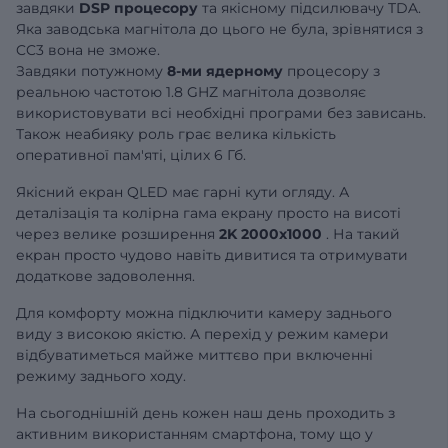
завдяки
DSP процесору
та якісному підсилювачу TDA.
Яка заводська магнітола до цього не була, зрівнятися з
CC3 вона не зможе.
Завдяки потужному
8-ми ядерному
процесору з
реальною частотою 1.8 GHZ магнітола дозволяє
використовувати всі необхідні програми без зависань.
Також неабияку роль грає велика кількість
оперативної пам'яті, цілих 6 Гб.
Якісний екран QLED має гарні кути огляду. А
деталізація та колірна гама екрану просто на висоті
через велике розширення
2K 2000x1000
. На такий
екран просто чудово навіть дивитися та отримувати
додаткове задоволення.
Для комфорту можна підключити камеру заднього
виду з високою якістю. А перехід у режим камери
відбуватиметься майже миттєво при включенні
режиму заднього ходу.
На сьогоднішній день кожен наш день проходить з
активним використанням смартфона, тому що у