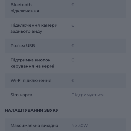
Bluetooth
Є
підключення
Підключення камери
Є
заднього виду
Розʼєм USB
Є
Підтримка кнопок
Є
керування на кермі
Wi-Fi підключення
Є
Sim-карта
Підтримується
НАЛАШТУВАННЯ ЗВУКУ
Максимальна вихідна
4 x 50W