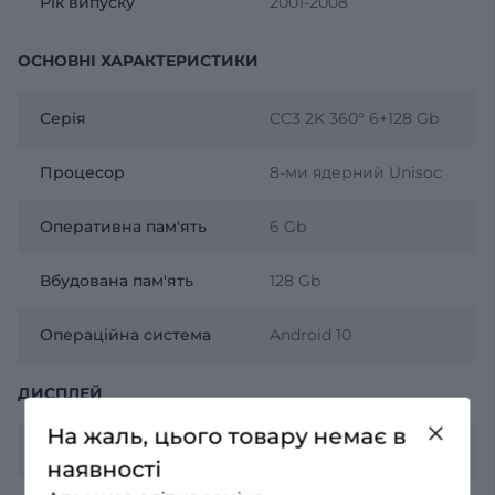
Рік випуску
2001-2008
ОСНОВНІ ХАРАКТЕРИСТИКИ
Серія
CC3 2K 360° 6+128 Gb
Процесор
8-ми ядерний Unisoc
Оперативна пам'ять
6 Gb
Вбудована пам'ять
128 Gb
Операційна система
Android 10
ДИСПЛЕЙ
На жаль, цього товару немає в
Роздільна здатність
2К 2000х1200
наявності