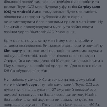
більшості людей там все, що необхідно для роботи та
розваг. Teyes CC3 має вбудовану функцію
Carplay (для
IOS) та Android Auto
, тому завжди буде можливість
підключати телефон, дублювати його екран і
використовувати його програми прямо з магнітоли. Ну
і звичайно прослуховувати музику та здійснювати
дзвінки через Bluetooth A2DP з'єднання.
Крім цього, нову штатну магнітолу можна зробити
загалом незалежною. Ви зможете встановити звичайну
Sim-карту
з Інтернетом. І повноцінно використовувати
всі функції Android, навіть не підключаючи телефон.
Операційна система Android 10 дозволить встановити з
Play маркету всі необхідні програми. Для цього є цілих
128 Gb вбудованої пам'яті.
Ну і, звісно, музика. У багатьох це на першому місці
мати
якісний звук
, і тут він саме такий. Teyes CC3 дає
дуже гнучкі налаштування. 27 смуговий еквалайзер,
широкі налаштування басів, часові затримки. Навіть
без заміни штатної акустики ви одразу почуєте, як
покращало звучання. Потужність підсилювача 4х50 Вт.