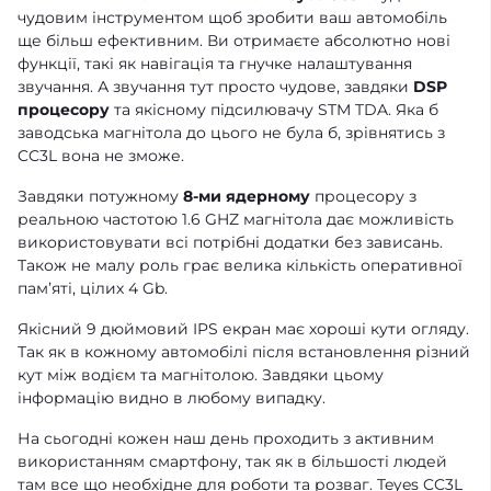
чудовим інструментом щоб зробити ваш автомобіль
ще більш ефективним. Ви отримаєте абсолютно нові
функції, такі як навігація та гнучке налаштування
звучання. А звучання тут просто чудове, завдяки
DSP
процесору
та якісному підсилювачу STM TDA. Яка б
заводська магнітола до цього не була б, зрівнятись з
CC3L вона не зможе.
Завдяки потужному
8-ми ядерному
процесору з
реальною частотою 1.6 GHZ магнітола дає можливість
використовувати всі потрібні додатки без зависань.
Також не малу роль грає велика кількість оперативної
памʼяті, цілих 4 Gb.
Якісний 9 дюймовий IPS екран має хороші кути огляду.
Так як в кожному автомобілі після встановлення різний
кут між водієм та магнітолою. Завдяки цьому
інформацію видно в любому випадку.
На сьогодні кожен наш день проходить з активним
використанням смартфону, так як в більшості людей
там все що необхідне для роботи та розваг. Teyes CC3L