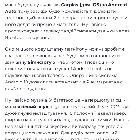
має вбудовану функцію
Carplay (для IOS) та Android
Auto
, тому завжди буде можливість підключати
телефон, дублювати його екран та використовувати
його додатки прямо з магнітоли. Ну і звісно
прослуховувати музику та здійснювати дзвінки через
Bluetooth зʼєднання.
Окрім цього нову штатну магнітолу можна зробити
взагалі незалежною. у вас буде змога встановити
звичайну
Sim-карту
з інтернетом. І повноцінно
використовувати всі функції Android навіть не
підключаючи свій телефон. Операційна система
Android 10 дозволить встановити з Play маркета всі
необхідні додатки.
Ну і звісно музика. У багатьох це на першому місці -
мати
якісний звук
, і тут він саме такий. Teyes CC3L дає
дуже гнучкі налаштування. 16 полосний еквалайзер,
широкі налаштування басів, звукові затримки. Навіть
без заміни штатної акустики ви відразу почуєте як
покращилось звучання. Для радіо встановлений
високочутливий цифровий радіоприймач Si4755.