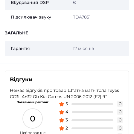
Вбудований DSP
Є
Підсилювач звуку
TDA7851
ЗАГАЛЬНЕ
Гарантія
12 місяців
Відгуки
Немає відгуків про товар Штатна магнітола Teyes
CC3L 4+32 Gb Kia Carens UN 2006-2012 (F2) 9"
Загальний рейтинг
5
0
4
0
0
3
0
2
0
Цей товар ще