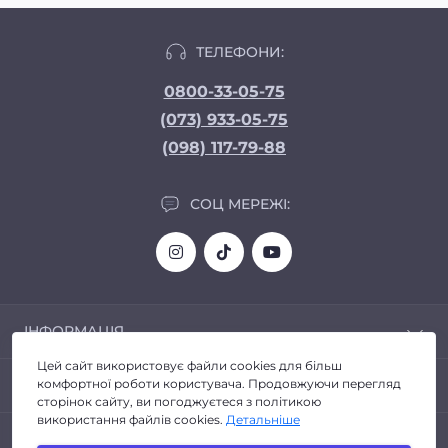
ТЕЛЕФОНИ:
0800-33-05-75
(073) 933-05-75
(098) 117-79-88
СОЦ МЕРЕЖІ:
ІНФОРМАЦІЯ
Цей сайт використовує файли cookies для більш
Доставка та Оплата
ПОПУЛЯРНЕ
комфортної роботи користувача. Продовжуючи перегляд
Про магазин
сторінок сайту, ви погоджуєтеся з політикою
Політика конфіденційності
використання файлів cookies.
Детальніше
Автозвук
КОНТАКТИ ТА АДРЕСА
Договір публічної оферти