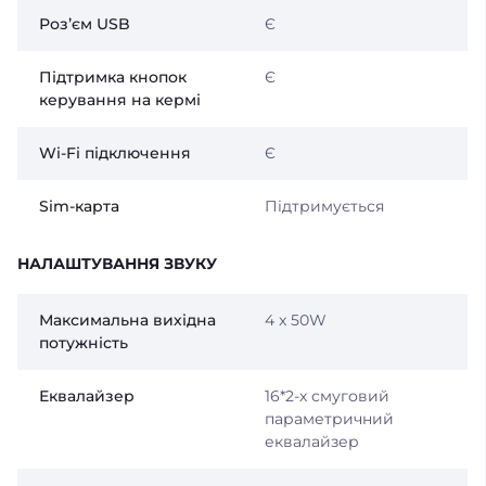
Розʼєм USB
Є
Підтримка кнопок
Є
керування на кермі
Wi-Fi підключення
Є
Sim-карта
Підтримується
НАЛАШТУВАННЯ ЗВУКУ
Максимальна вихідна
4 x 50W
потужність
Еквалайзер
16*2-х смуговий
параметричний
еквалайзер