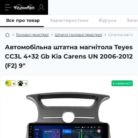
Все про товар
Характеристики
Відгуки
Запи
Головні пристрої
Штатні головні пристрої
Штатна магнітол
Автомобільна штатна магнітола Teyes
CC3L 4+32 Gb Kia Carens UN 2006-2012
(F2) 9"
4
4
в наявності