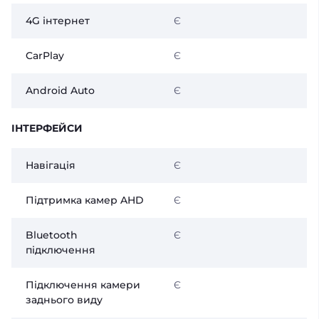
4G інтернет
Є
CarPlay
Є
Android Auto
Є
ІНТЕРФЕЙСИ
Навігація
Є
Підтримка камер AHD
Є
Bluetooth
Є
підключення
Підключення камери
Є
заднього виду