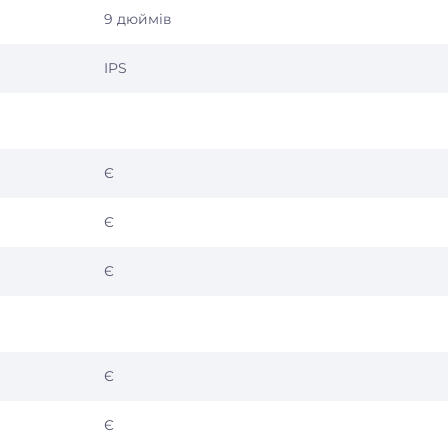
9 дюймів
IPS
Є
Є
Є
Є
Є