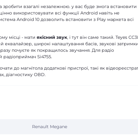
 зробити взагалі незалежною. у вас буде змога встановити
цінно використовувати всі функції Android навіть не
стема Android 10 дозволить встановити з Play маркета всі
ому місці - мати
якісний звук
, і тут він саме такий. Teyes CC3
ий еквалайзер, широкі налаштування басів, звукові затримки
дразу почуєте як покращилось звучання. Для радіо
 радіоприймач Si4755.
чати до магнітола додаткові пристрої, такі як відеореєстра
х, діагностику OBD.
Renault Megane