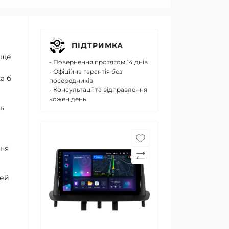
ПІДТРИМКА
 ще
- Повернення протягом 14 днів
- Офіційна гарантія без
а б
посередників
- Консультації та відправлення
кожен день
ь
ння
дей