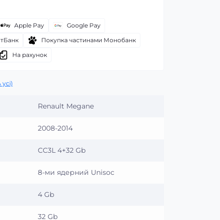
Apple Pay
Google Pay
атБанк
Покупка частинами Монобанк
На рахунок
 усі)
Renault Megane
2008-2014
CC3L 4+32 Gb
8-ми ядерний Unisoc
4 Gb
32 Gb