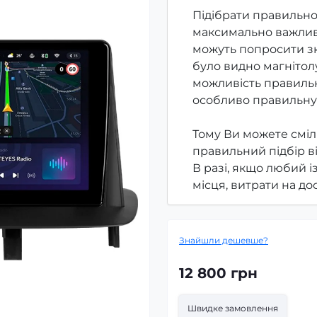
Підібрати правильно
максимально важлив
можуть попросити зк
було видно магнітолу
можливість правильн
особливо правильну
Тому Ви можете сміл
правильний підбір в
В разі, якщо любий і
місця, витрати на д
Знайшли дешевше?
12 800 грн
Швидке замовлення