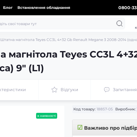
0800-33
Блог
Встановлення обладнання
к
Штатна магнітола Teyes CC3L 4+32 Gb Renault Megane 3 2008-2014 (одна к
а магнітола Teyes CC3L 4+3
а) 9" (L1)
ктеристики
Відгуки
Запитання
Код товару:
18857-05
Виробник:
в наявності
☑
Важливо про підбі