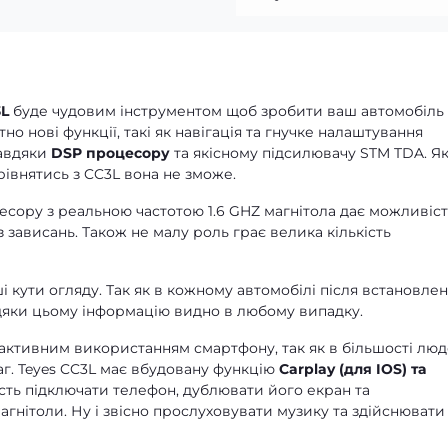
3L
буде чудовим інструментом щоб зробити ваш автомобіль
 нові функції, такі як навігація та гнучке налаштування
завдяки
DSP процесору
та якісному підсилювачу STM TDA. Як
зрівнятись з CC3L вона не зможе.
сору з реальною частотою 1.6 GHZ магнітола дає можливіст
 зависань. Також не малу роль грає велика кількість
 кути огляду. Так як в кожному автомобілі після встановле
вдяки цьому інформацію видно в любому випадку.
 активним використанням смартфону, так як в більшості лю
аг. Teyes CC3L має вбудовану функцію
Carplay (для IOS) та
сть підключати телефон, дублювати його екран та
гнітоли. Ну і звісно прослуховувати музику та здійснювати