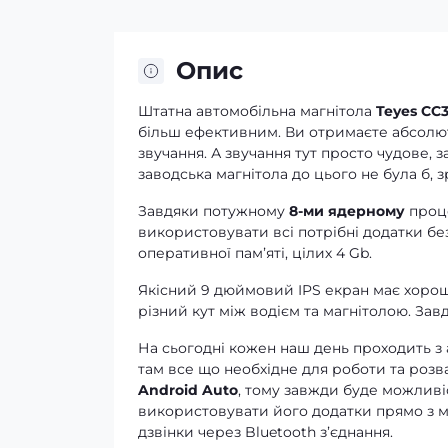
Опис
Штатна автомобільна магнітола
Teyes CC
більш ефективним. Ви отримаєте абсолютно
звучання. А звучання тут просто чудове, 
заводська магнітола до цього не була б, 
Завдяки потужному
8-ми ядерному
проце
використовувати всі потрібні додатки без
оперативної памʼяті, цілих 4 Gb.
Якісний 9 дюймовий IPS екран має хороші
різний кут між водієм та магнітолою. За
На сьогодні кожен наш день проходить з
там все що необхідне для роботи та розв
Android Auto
, тому завжди буде можливі
використовувати його додатки прямо з ма
дзвінки через Bluetooth зʼєднання.