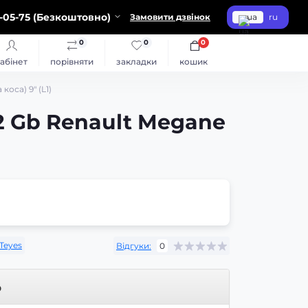
-05-75 (Безкоштовно)
Замовити дзвінок
ua
ru
0
0
0
абінет
порівняти
закладки
кошик
оса) 9" (L1)
2 Gb Renault Megane
Teyes
Відгуки:
0
р