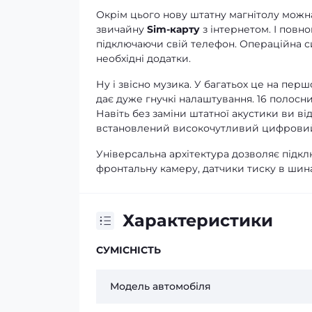
Окрім цього нову штатну магнітолу можна
звичайну
Sim-карту
з інтернетом. І повно
підключаючи свій телефон. Операційна си
необхідні додатки.
Ну і звісно музика. У багатьох це на перш
дає дуже гнучкі налаштування. 16 полосн
Навіть без заміни штатної акустики ви ві
встановлений високочутливий цифровий
Універсальна архітектура дозволяє підклю
фронтальну камеру, датчики тиску в шина
Характеристики
СУМІСНІСТЬ
Модель автомобіля