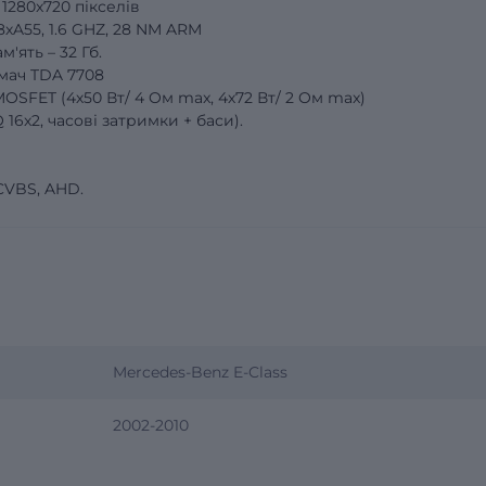
 1280x720 пікселів
хA55, 1.6 GHZ, 28 NM ARM
'ять – 32 Гб.
мач TDA 7708
OSFET (4х50 Вт/ 4 Oм max, 4х72 Вт/ 2 Oм max)
6x2, часові затримки + баси).
CVBS, AHD.
Mercedes-Benz E-Class
2002-2010