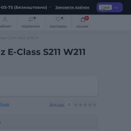
-05-75 (Безкоштовно)
Замовити дзвінок
ua
ru
0
0
0
абінет
порівняти
закладки
кошик
ass C219 2002-2010 9"
 E-Class S211 W211
Teyes
Відгуки:
0
р