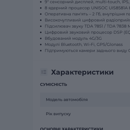
9" сенсорний дисплей, multi-touch, IPS,
8 ядерний процесор UNISOC UIS8581A 8
Оперативна пам'ять – 2 Гб, внутрішня пам
Високочутливий цифровий радіоприй
Підсилювач звуку TDA 7851 / TDA 7838 M
Цифровий звуковий процесор DSP (EQ 1
Вбудований модуль 4G/3G
Модулі Bluetooth, Wi-Fi, GPS/Glonass
Підтримуються камери заднього виду 
Характеристики
СУМІСНІСТЬ
Модель автомобіля
Рік випуску
ОСНОВНІ ХАРАКТЕРИСТИКИ