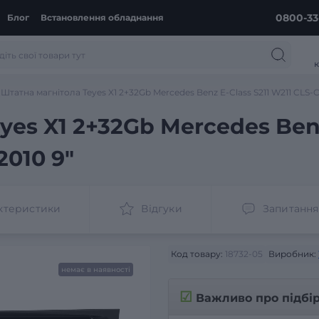
0800-33
Блог
Встановлення обладнання
к
Штатна магнітола Teyes X1 2+32Gb Mercedes Benz E-Class S211 W211 CLS-Cl
yes X1 2+32Gb Mercedes Benz
2010 9"
ктеристики
Відгуки
Запитання
Код товару:
18732-05
Виробник:
немає в наявності
☑
Важливо про підбі