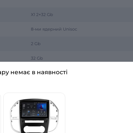
X1 2+32 Gb
8-ми ядерний Unisoc
2 Gb
32 Gb
ару немає в наявності
Android 10
1280x720
9 дюймів
IPS LCD