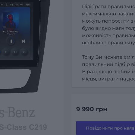
Підібрати правильно
максимально важлив
можуть попросити зк
було видно магнітолу
можливість правильн
особливо правильну
Тому Ви можете сміл
правильний підбір в
В разі, якщо любий і
місця, витрати на д
9 990 грн
Повідомити про наяв