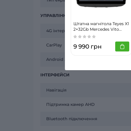
УПРАВЛІННЯ
Штатна магнітола Teyes X1
2+32Gb Mercedes Vito
4G інтернет
(W639), Viano (W639)
2003-2015 10"
CarPlay
9 990 грн
Android Auto
ІНТЕРФЕЙСИ
Навігація
Підтримка камер AHD
Bluetooth підключення