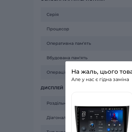
Серія
Процесор
Оперативна пам'ять
Вбудована пам'ять
На жаль, цього тов
Операційна система
Але у нас є гідна заміна
ДИСПЛЕЙ
Роздільна здатність
Діагональ екрану
Тип екрану