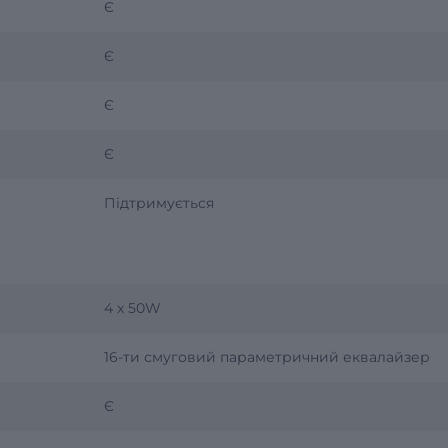
Є
Є
Є
Є
Підтримується
4 x 50W
16-ти смуговий параметричний еквалайзер
Є