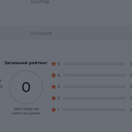
TDA7708
12 місяців
Загальний рейтинг
5
4
z
0
10
3
2
Цей товар ще
1
ніхто не оцінив