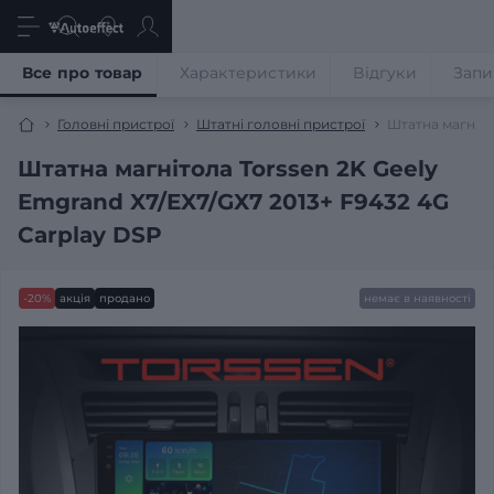
Все про товар
Характеристики
Відгуки
Запи
Головні пристрої
Штатні головні пристрої
Штатна магніто
Штатна магнітола Torssen 2K Geely
Emgrand X7/EX7/GX7 2013+ F9432 4G
Carplay DSP
-20%
акція
продано
немає в наявності