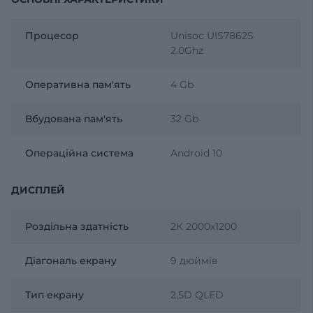
Процесор
Unisoc UIS7862S
2.0Ghz
Оперативна пам'ять
4 Gb
Вбудована пам'ять
32 Gb
Операційна система
Android 10
ДИСПЛЕЙ
Роздільна здатність
2К 2000х1200
Діагональ екрану
9 дюймів
Тип екрану
2,5D QLED