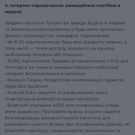
4. Інтернет-підключення: залишайтеся постійно в
мережі
Завдяки магнітолі Torssen ви завжди будете в мережі
та зможете синхронізуватися з будь-яким пристроєм.
Девайс підтримує такі стандарти підключення:
• Wi-fi 5G підключення до будь-якої відкритої мережі, у
тому числі — точки доступу, відкритої на вашому
мобільному телефоні або планшеті.
• 3G/4G підключення. Завдяки встановленому слоту для
Sim-карти ви можете використовувати мобільний
інтернет безпосередньо в магнітолі.
• Функція Carplay: бездротова синхронізація гаджетів
Apple без проблем!
• Android Auto: керуйте всіма функціями свого
смартфона на Android на екрані магнітоли.
• Bluetooth-з'єднання A2DP для синхронізації з будь-
яким девайсом. Програйте музику зі свого гаджета
безпосередньо, використовуйте магнітолу для
включення гучного зв'язку при телефонному дзвінку, як
bluetooth-гарнітуру, синхронізуйте свої контакти та