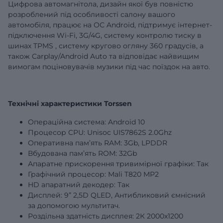
Цифрова автомагнітола, дизайн якої був повністю
розроблений під особливості салону вашого
автомобіля, працює на ОС Android, підтримує інтернет-
підключення Wi-Fi, 3G/4G,
систему контролю тиску в
шинах
TPMS
,
систему кругово огляну 360 градусів,
а
також Carplay/Android Auto та відповідає найвищим
вимогам поціновувачів музики під час поїздок на авто.
Технічні характеристики Torssen
Операційна система: Android 10
Процесор CPU: Unisoc UIS7862S 2.0Ghz
Оперативна пам’ять RAM:
3Gb
, LPDDR
Вбудована пам’ять ROM:
32Gb
Апаратне прискорення тривимірної графіки: Так
Графічний процесор: Mali T820 MP2
HD апаратний декодер: Так
Дисплей:
9”
2,5D QLED, Антибликовий ємнісний
за допомогою мультитач.
Роздільна здатність дисплея: 2К 2000х1200