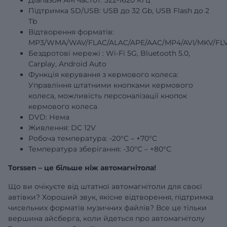
Підтримка SD/USB: USB до 32 Gb, USB Flash до 2
Tb
Відтворення форматів:
MP3/WMA/WAV/FLAC/ALAC/APE/AAC/MP4/AVI/MKV/FLV
Бездротові
мережі
: Wi-Fi 5G, Bluetooth 5.0,
Carplay, Android Auto
Функція керування з кермового колеса:
Управління штатними кнопками кермового
колеса, можливість персоналізації кнопок
кермового колеса
DVD: Нема
Живлення: DC 12V
Робоча температура: -20°C – +70°C
Температура зберігання: -30°C – +80°C
Torssen – це більше ніж автомагнітола!
Що ви очікуєте від штатної автомагнітоли для своєї
автівки? Хороший звук, якісне відтворення, підтримка
чисельних форматів музичних файлів? Все це тільки
вершина айсберга, коли йдеться про автомагнітолу