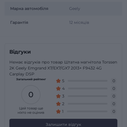
Марка автомобіля
Geely
Гарантія
12 місяців
Відгуки
Немає відгуків про товар Штатна магнітола Torssen
2K Geely Emgrand X7/EX7/GX7 2013+ F9432 4G
Carplay DSP
Загальний рейтинг
5
0
4
0
0
3
0
2
0
Цей товар ще
1
0
ніхто не оцінив
Залишити відгук