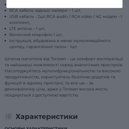
GPS антена – 1 шт,
RCA кабель задньої камери – 1 шт,
USB кабель - 2шт,RCA audio / RCA video / 4G модем - 1
комплект,
LTE антена – 1 шт,
Виносний мікрофон 1 шт,
Інструкція, вбудована в меню мультимедійного
центру, гарантійний талон - 1шт.
Штатна магнітола від Torssen – це комфорт експлуатації
та найширші можливості серед аналогічних пристроїв.
Насолоджуйтесь мультифункціональністю та високою
продуктивністю, користуйтесь безліччю додатків та
функцій в одному пристрої, та все це – за
демократичну ціну, адже у Torssen висока якість
поєднується з доступною вартістю.
Характеристики
ОСНОВНІ ХАРАКТЕРИСТИКИ