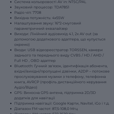
Система кольоровості AV in: NTSC/PAL
Звуковий процесор: TDA7851
Радіо чіп: 7708
Вихідна потужність: 4х55W
Налаштування звуку: 16*2-смуговий
параметричний еквалайзер
Виходи: Лінійний аудіовихід 4.1, 2x AV out (за
допомогою додаткового адаптера, що купується
окремо)
Входи: USB відеореєстратор TORSSEN, камери
заднього та переднього виду
CVBS
/
HD
/
AHD
/
Full
HD
, OBD адаптер
Bluetooth: Гучний зв'язок, ідентифікація абонента,
вхідні/вихідні/пропущені дзвінки, A2DP – потокове
прослуховування музики з телефону, телефонна
книга, AVRCP (профіль дистанційного керування
Аудіо/Відео)
GPS: Виносна GPS-антена, підтримка 2D/3D
додатків для навігації
Підтримка навігації: Google Карти, Navitel, iGo і т.д.
Діапазон FM частот: 87,5-108,0 Мгц
Діапазон АМ частот: 522-1620 Кгц