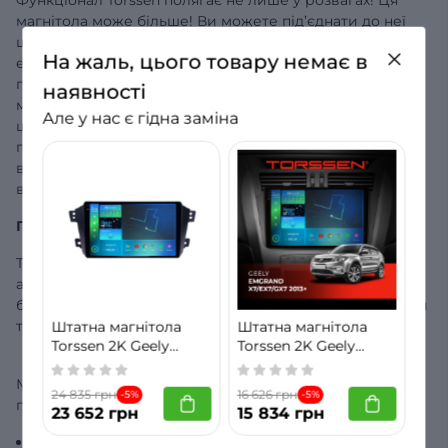
магнітола може більше! Ви можете під’єднати до неї
штатний відеореєстратор Torssen та використовувати
На жаль, цього товару немає в
екран магнітоли для керування відеозаписом камер. У
пристрої є вбудований GPS+Glonass модуль, і ви
наявності
можете встановити будь-який навігаційний додаток,
Але у нас є гідна заміна
щоб мати доступ до навігатора навіть без інтернет-
підключення. Базова комплектація магнітоли включає
встановлений Google-навігатор, але ви можете
встановити будь-який додаток на ваш смак.
Гарантія та комплектація
Torssen надає гарантію на 12 місяців з моменту покупки
автомагнітоли. Для того, щоб скористатися гарантією,
будь ласка, збережіть чек та оригінальний гарантійний
талон на пристрій.
Штатна магнітола
Штатна магнітола
Torssen 2K Geely
Torssen 2K Geely
Emgrand X7/EX7/GX7
Emgrand X7/EX7/GX7
2013+ F96128 4G
2013+ FL9 4+64Gb 4G
Ми пропонуємо купити автомагнітолу нового
24 835 грн
16 626 грн
-5%
-5%
Carplay DSP
Carplay DSP
покоління Torssen у наступній комплектації:
23 652 грн
15 834 грн
Монітор мультимедіа - 1шт,