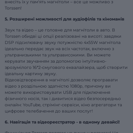
внесіть їх у пам'ять магнітоли – все це можливо з
Torssen!
5. Розширені можливості для аудіофілів та кіноманів
Звук та відео – це головне для магнітоли в авто. В
Torssen обидві ці опції реалізовані на висоті: завдяки
DSP підсилювачу звуку потужністю 4х55W магнітола
ідеально передає звук на всіх частотах, включно з
ультранизькими та ультрависокими. Ви можете
керувати звучанням за допомогою інтуїтивно-
зрозумілого 16*2-смугового еквалайзера, щоб створити
ідеальну картину звуку.
Відеовідтворення в магнітолі дозволяє програвати
відео з роздільною здатністю 1080р, причому ви
можете використовувати USB для підключення
фізичного носія, так і дивитися відео безпосередньо
онлайн: YouTube, стрімінг-сервіси, кіно агрегатори та
цифрове телебачення до ваших послуг!
6. Навігація та відеореєстратор - в одному девайсі!
Функціонал Torssen полягає не лише у розвагах! Ця