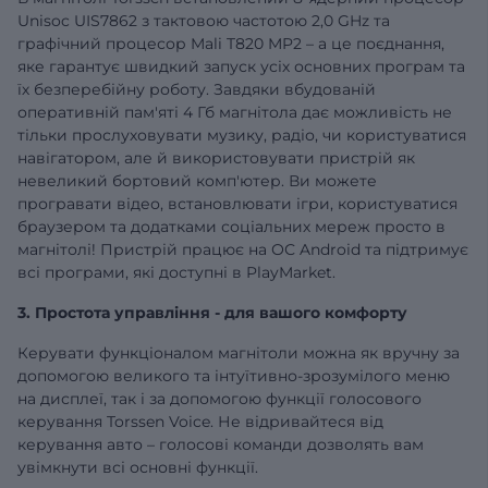
Unisoc UIS7862 з тактовою частотою 2,0 GHz та
графічний процесор Mali T820 MP2 – а це поєднання,
яке гарантує швидкий запуск усіх основних програм та
їх безперебійну роботу. Завдяки вбудованій
оперативній
пам'яті 4 Гб
магнітола дає можливість не
тільки прослуховувати музику, радіо, чи користуватися
навігатором, але й використовувати пристрій як
невеликий бортовий комп'ютер. Ви можете
програвати відео, встановлювати ігри, користуватися
браузером та додатками соціальних мереж просто в
магнітолі! Пристрій працює на ОС Android та підтримує
всі програми, які доступні в PlayMarket.
3. Простота управління - для вашого комфорту
Керувати функціоналом магнітоли можна як вручну за
допомогою великого та інтуїтивно-зрозумілого меню
на дисплеї, так і за допомогою функції голосового
керування Torssen Voice. Не відривайтеся від
керування авто – голосові команди дозволять вам
увімкнути всі основні функції.