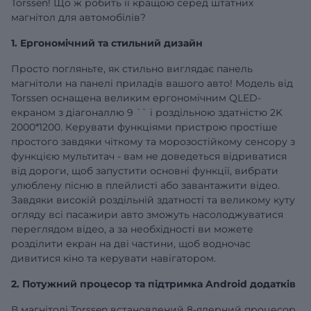
Torssen! Що ж робить її кращою серед штатних
магнітол для автомобілів?
1. Ергономічний та стильний дизайн
Просто погляньте, як стильно виглядає панель
магнітоли на панелі приладів вашого авто! Модель від
Torssen оснащена великим ергономічним QLED-
екраном з діагоналлю
9
`` і роздільною здатністю 2K
2000*1200. Керувати функціями пристрою простіше
простого завдяки чіткому та морозостійкому сенсору з
функцією мультитач - вам не доведеться відриватися
від дороги, щоб запустити основні функції, вибрати
улюблену пісню в плейлисті або завантажити відео.
Завдяки високій роздільній здатності та великому куту
огляду всі пасажири авто зможуть насолоджуватися
переглядом відео, а за необхідності ви можете
розділити екран на дві частини, щоб водночас
дивитися кіно та керувати навігатором.
2. Потужний процесор та підтримка Android додатків
В магнітолі Torssen встановлений 8-ядерний процесор