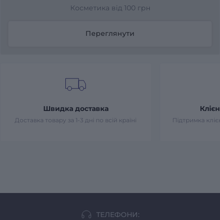
Косметика від 100 грн
Переглянути
Швидка доставка
Клієн
Доставка товару за 1-3 дні по всій країні
Підтримка клієн
ТЕЛЕФОНИ: