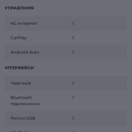
УПРАВЛІННЯ
4G інтернет
Є
CarPlay
Є
Android Auto
Є
ІНТЕРФЕЙСИ
Навігація
Є
Bluetooth
Є
підключення
Розʼєм USB
Є