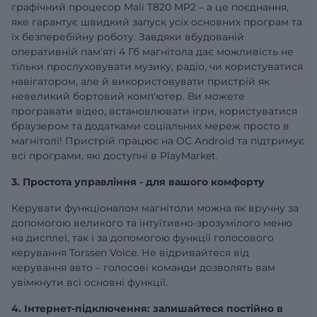
графічний процесор Mali T820 MP2 – а це поєднання,
яке гарантує швидкий запуск усіх основних програм та
їх безперебійну роботу. Завдяки вбудованій
оперативній
пам'яті 4 Гб
магнітола дає можливість не
тільки прослуховувати музику, радіо, чи користуватися
навігатором, але й використовувати пристрій як
невеликий бортовий комп'ютер. Ви можете
програвати відео, встановлювати ігри, користуватися
браузером та додатками соціальних мереж просто в
магнітолі! Пристрій працює на ОС Android та підтримує
всі програми, які доступні в PlayMarket.
3. Простота управління - для вашого комфорту
Керувати функціоналом магнітоли можна як вручну за
допомогою великого та інтуїтивно-зрозумілого меню
на дисплеї, так і за допомогою функції голосового
керування Torssen Voice. Не відривайтеся від
керування авто – голосові команди дозволять вам
увімкнути всі основні функції.
4. Інтернет-підключення: залишайтеся постійно в