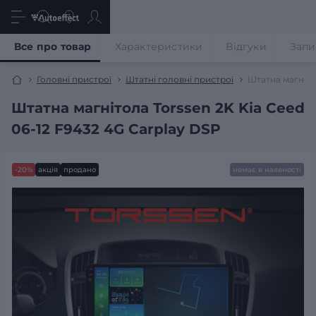
Все про товар
Характеристики
Відгуки
Запи
Головні пристрої
Штатні головні пристрої
Штатна магніто
Штатна магнітола Torssen 2K Kia Ceed
06-12 F9432 4G Carplay DSP
-20%
акція
продано
немає в наявності