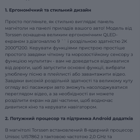
1. Ергономічний та стильний дизайн
Просто погляньте, як стильно виглядає панель
магнітоли на панелі приладів вашого авто! Модель від
Torssen оснащена великим ергономічним QLED-
екраном з діагоналлю
9
`` і роздільною здатністю 2K
2000*1200. Керувати функціями пристрою простіше
простого завдяки чіткому та морозостійкому сенсору з
функцією мультитач - вам не доведеться відриватися
від дороги, щоб запустити основні функції, вибрати
улюблену пісню в плейлисті або завантажити відео.
Завдяки високій роздільній здатності та великому куту
огляду всі пасажири авто зможуть насолоджуватися
переглядом відео, а за необхідності ви можете
розділити екран на дві частини, щоб водночас
дивитися кіно та керувати навігатором.
2. Потужний процесор та підтримка Android додатків
В магнітолі Torssen встановлений 8-ядерний процесор
Unisoc UIS7862 з тактовою частотою 2,0 GHz та