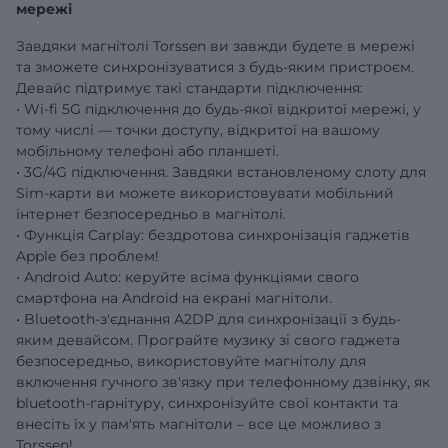
мережі
Завдяки магнітолі Torssen ви завжди будете в мережі
та зможете синхронізуватися з будь-яким пристроєм.
Девайс підтримує такі стандарти підключення:
• Wi-fi 5G підключення до будь-якої відкритої мережі, у
тому числі — точки доступу, відкритої на вашому
мобільному телефоні або планшеті.
• 3G/4G підключення. Завдяки встановленому слоту для
Sim-карти ви можете використовувати мобільний
інтернет безпосередньо в магнітолі.
• Функція Carplay: бездротова синхронізація гаджетів
Apple без проблем!
• Android Auto: керуйте всіма функціями свого
смартфона на Android на екрані магнітоли.
• Bluetooth-з'єднання A2DP для синхронізації з будь-
яким девайсом. Програйте музику зі свого гаджета
безпосередньо, використовуйте магнітолу для
включення гучного зв'язку при телефонному дзвінку, як
bluetooth-гарнітуру, синхронізуйте свої контакти та
внесіть їх у пам'ять магнітоли – все це можливо з
Torssen!