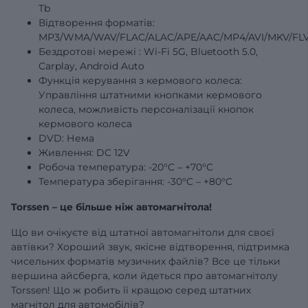
Tb
Відтворення форматів:
MP3/WMA/WAV/FLAC/ALAC/APE/AAC/MP4/AVI/MKV/FLV
Бездротові
мережі
: Wi-Fi 5G, Bluetooth 5.0,
Carplay, Android Auto
Функція керування з кермового колеса:
Управління штатними кнопками кермового
колеса, можливість персоналізації кнопок
кермового колеса
DVD: Нема
Живлення: DC 12V
Робоча температура: -20°C – +70°C
Температура зберігання: -30°C – +80°C
Torssen – це більше ніж автомагнітола!
Що ви очікуєте від штатної автомагнітоли для своєї
автівки? Хороший звук, якісне відтворення, підтримка
чисельних форматів музичних файлів? Все це тільки
вершина айсберга, коли йдеться про автомагнітолу
Torssen! Що ж робить її кращою серед штатних
магнітол для автомобілів?