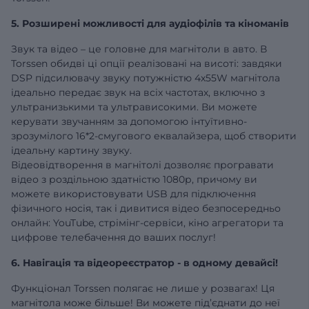
5. Розширені можливості для аудіофілів та кіноманів
Звук та відео – це головне для магнітоли в авто. В
Torssen обидві ці опції реалізовані на висоті: завдяки
DSP підсилювачу звуку потужністю 4х55W магнітола
ідеально передає звук на всіх частотах, включно з
ультранизькими та ультрависокими. Ви можете
керувати звучанням за допомогою інтуїтивно-
зрозумілого 16*2-смугового еквалайзера, щоб створити
ідеальну картину звуку.
Відеовідтворення в магнітолі дозволяє програвати
відео з роздільною здатністю 1080р, причому ви
можете використовувати USB для підключення
фізичного носія, так і дивитися відео безпосередньо
онлайн: YouTube, стрімінг-сервіси, кіно агрегатори та
цифрове телебачення до ваших послуг!
6. Навігація та відеореєстратор - в одному девайсі!
Функціонал Torssen полягає не лише у розвагах! Ця
магнітола може більше! Ви можете під’єднати до неї