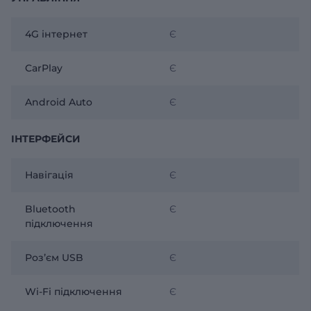
4G інтернет
Є
CarPlay
Є
Android Auto
Є
ІНТЕРФЕЙСИ
Навігація
Є
Bluetooth
Є
підключення
Розʼєм USB
Є
Wi-Fi підключення
Є