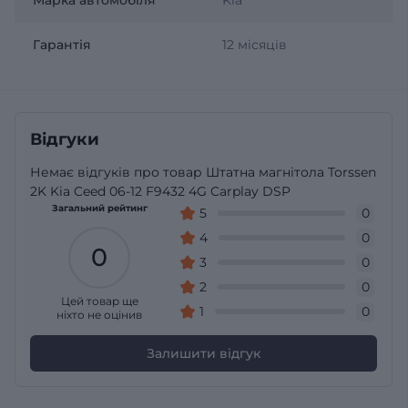
Гарантія
12 місяців
Відгуки
Немає відгуків про товар Штатна магнітола Torssen
2K Kia Ceed 06-12 F9432 4G Carplay DSP
Загальний рейтинг
5
0
4
0
0
3
0
2
0
Цей товар ще
1
0
ніхто не оцінив
Залишити відгук