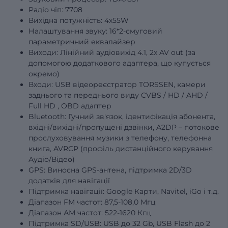
Радіо чіп: 7708
Вихідна потужність: 4х55W
Налаштування звуку: 16*2-смуговий
параметричний еквалайзер
Виходи: Лінійний аудіовихід 4.1, 2x AV out (за
допомогою додаткового адаптера, що купується
окремо)
Входи: USB відеореєстратор TORSSEN, камери
заднього та переднього виду
CVBS
/
HD
/
AHD
/
Full
HD
, OBD адаптер
Bluetooth: Гучний зв'язок, ідентифікація абонента,
вхідні/вихідні/пропущені дзвінки, A2DP – потокове
прослуховування музики з телефону, телефонна
книга, AVRCP (профіль дистанційного керування
Аудіо/Відео)
GPS: Виносна GPS-антена, підтримка 2D/3D
додатків для навігації
Підтримка навігації: Google Карти, Navitel, iGo і т.д.
Діапазон FM частот: 87,5-108,0 Мгц
Діапазон АМ частот: 522-1620 Кгц
Підтримка SD/USB: USB до 32 Gb, USB Flash до 2