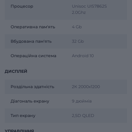
Процесор
Unisoc UIS7862S
2.0Ghz
Оперативна пам'ять
4 Gb
Вбудована пам'ять
32 Gb
Операційна система
Android 10
ДИСПЛЕЙ
Роздільна здатність
2К 2000х1200
Діагональ екрану
9 дюймів
Тип екрану
2,5D QLED
УПРАВЛІННЯ