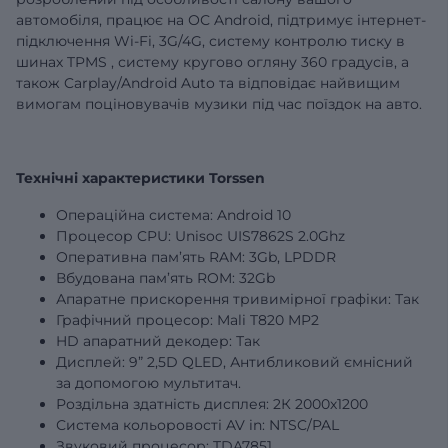
автомобіля, працює на ОС Android, підтримує інтернет-
підключення Wi-Fi, 3G/4G,
систему контролю тиску в
шинах
TPMS
,
систему кругово огляну 360 градусів,
а
також Carplay/Android Auto та відповідає найвищим
вимогам поціновувачів музики під час поїздок на авто.
Технічні характеристики Torssen
Операційна система: Android 10
Процесор CPU: Unisoc UIS7862S 2.0Ghz
Оперативна пам’ять RAM:
3Gb
, LPDDR
Вбудована пам’ять ROM:
32Gb
Апаратне прискорення тривимірної графіки: Так
Графічний процесор: Mali T820 MP2
HD апаратний декодер: Так
Дисплей:
9”
2,5D QLED, Антибликовий ємнісний
за допомогою мультитач.
Роздільна здатність дисплея: 2К 2000х1200
Система кольоровості AV in: NTSC/PAL
Звуковий процесор: TDA7851