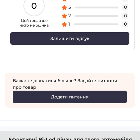
0
3
0
2
0
Цей товар ще
1
0
ніхто не оцінив
Залишити відгук
Бажаєте дізнатися більше? Задайте питання
про товар
Додати питання
Ефективні Bi-Led лінзи для твого автомобіля