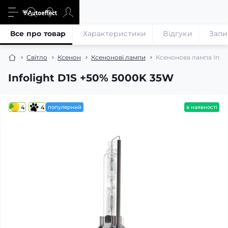
Все про товар
Характеристики
Відгуки
Запи
Світло
Ксенон
Ксенонові лампи
Ксенонова лампа Infol
Infolight D1S +50% 5000K 35W
4
4
популярний
в наявності