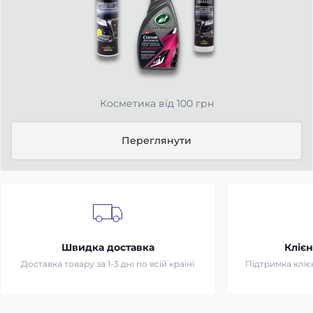
Косметика від 100 грн
Переглянути
Швидка доставка
Клієн
Доставка товару за 1-3 дні по всій країні
Підтримка клієн